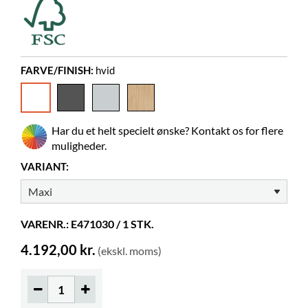
Materiale
melamin på spånplade
Skal samles
ja
Gummimåtte
inkluderet
FARVE/FINISH:
hvid
Justerbare fødder
inkluderet
Farver på materialer
Pfleiderer W10140 MP (62)
Billedbøger
Har du et helt specielt ønske? Kontakt os for flere
35-65
muligheder.
Normalbøger
20-35
VARIANT:
Hjul
kan tilkøbes
Øger højden
70 mm
VARENR.: E471030 / 1 STK.
4.192,00 kr.
(ekskl. moms)