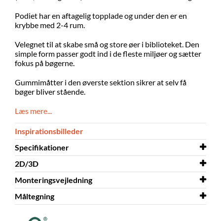
Podiet har en aftagelig topplade og under den er en
krybbe med 2-4 rum.
Velegnet til at skabe små og store øer i biblioteket. Den
simple form passer godt ind i de fleste miljøer og sætter
fokus på bøgerne.
Gummimåtter i den øverste sektion sikrer at selv få
bøger bliver stående.
Læs mere...
Inspirationsbilleder
Specifikationer
2D/3D
Bredde
500 mm
Monteringsvejledning
Dybde
2D/3D
500 mm
Maria Maxi 3D.dwg
Måltegning
Højde
Monteringsvejledning
828 mm
Maria Maxi
Farve
Måltegning
hvid
Maria Maxi