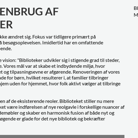
ENBRUG AF
B
M
LER
kke ændret sig. Fokus var tidligere primært på
esøgsoplevelsen. Imidlertid har en omfattende
lende.
sion: "Biblioteker udvikler sig i stigende grad til steder,
e. Vores mål var at skabe et indbydende miljø, hvor
itet og tilpasningsevne er afgørende. Renoveringen af vores
 for børn, hvilket resulterer i, at familier tilbringer
jem uden for hjemmet, hvor folk aktivt vælger at tilbringe
 af de eksisterende reoler. Biblioteket stiller nu mere
t være indførelsen af nye reolgavle i forskellige nuancer af
demøbler og skaber en harmonisk fusion af både nyt og
øgende er glade for det nye bibliotek og bekræfter