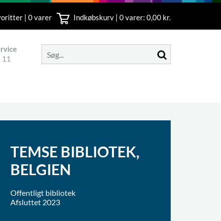
oritter | 0 varer
Indkøbskurv |
0
varer: 0,00 kr.
rvice
 11
TEMSE BIBLIOTEK,
BELGIEN
Offentligt bibliotek
Afsluttet 2023