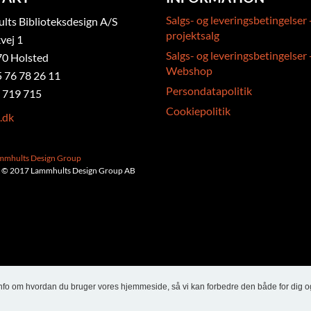
Salgs- og leveringsbetingelser 
ts Biblioteksdesign A/S
projektsalg
vej 1
Salgs- og leveringsbetingelser 
0 Holsted
Webshop
5 76 78 26 11
Persondatapolitik
 719 715
Cookiepolitik
.dk
ammhults Design Group
 © 2017 Lammhults Design Group AB
info om hvordan du bruger vores hjemmeside, så vi kan forbedre den både for dig o