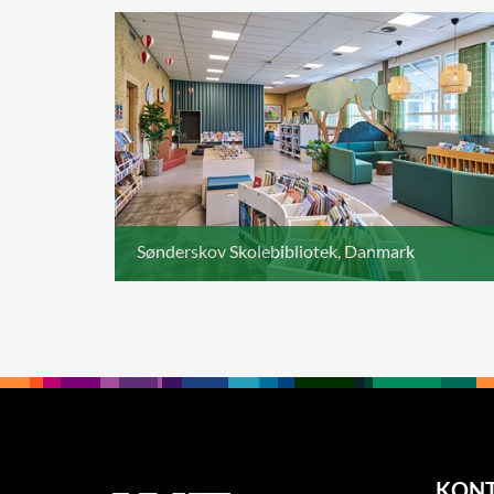
Sønderskov Skolebibliotek, Danmark
KON