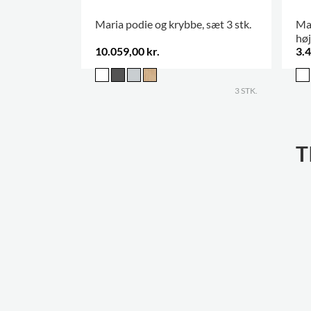
Maria podie og krybbe, sæt 3 stk.
Mar
hø
10.059,00 kr.
3.4
3 STK.
T