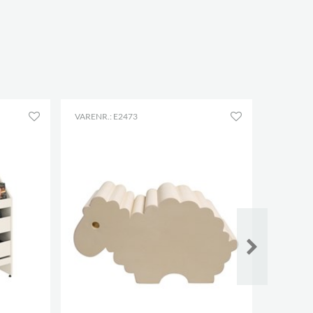
VARENR.: E2473
KONFIG