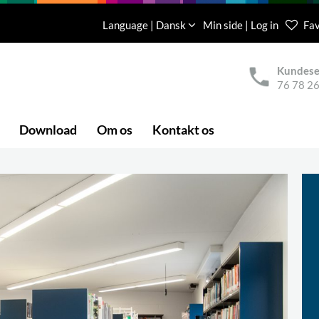
Language | Dansk
Min side | Log in
Fav
Kundese
76 78 26
Download
Om os
Kontakt os