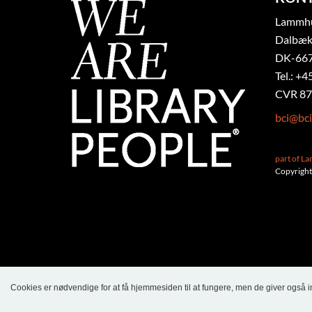
Lammhul
Dalbæk
DK-667
Tel.: +4
CVR 87
bci@bci
part of L
Copyright
Cookies er nødvendige for at få hjemmesiden til at fungere, men de giver også 
Language
Login