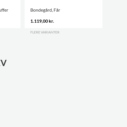
ffer
Bondegård, Får
AAL 82 
1.119,00 kr.
Kontak
FLERE VARIANTER
.
FLERE V
EV
Rindal Bi