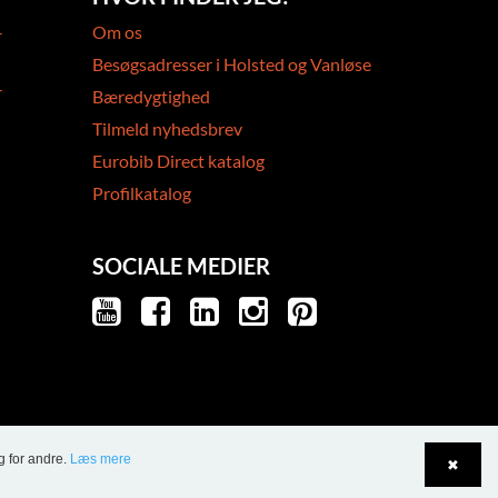
-
Om os
Besøgsadresser i Holsted og Vanløse
-
Bæredygtighed
Tilmeld nyhedsbrev
Eurobib Direct katalog
Profilkatalog
SOCIALE MEDIER
g for andre.
Læs mere
✖