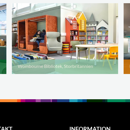
Wombourne Bibliotek, Storbritannien
TAKT
INFORMATION