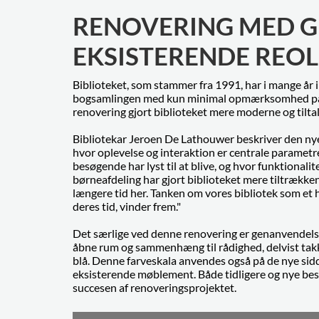
RENOVERING MED G
EKSISTERENDE REO
Biblioteket, som stammer fra 1991, har i mange år i
bogsamlingen med kun minimal opmærksomhed på b
renovering gjort biblioteket mere moderne og tilta
Bibliotekar Jeroen De Lathouwer beskriver den nye vi
hvor oplevelse og interaktion er centrale parametr
besøgende har lyst til at blive, og hvor funktional
børneafdeling har gjort biblioteket mere tiltrækkende
længere tid her. Tanken om vores bibliotek som et h
deres tid, vinder frem."
Det særlige ved denne renovering er genanvendelsen
åbne rum og sammenhæng til rådighed, delvist takke
blå. Denne farveskala anvendes også på de nye sid
eksisterende møblement. Både tidligere og nye bes
succesen af renoveringsprojektet.