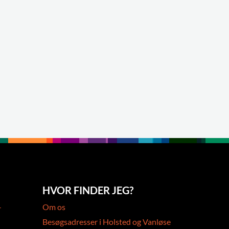
HVOR FINDER JEG?
-
Om os
Besøgsadresser i Holsted og Vanløse