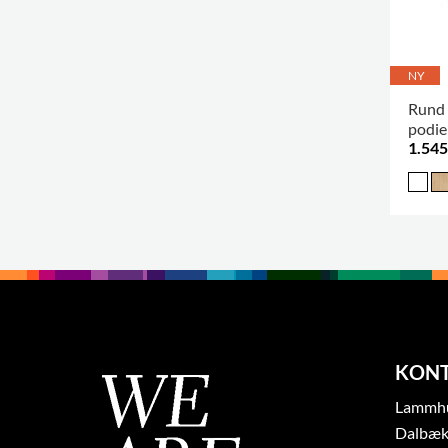
NY
Rund 
podie
1.545
KON
Lammhul
Dalbæk