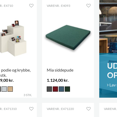
.: E4710
VARENR.: E4093
UD
 podie og krybbe,
Mia siddepude
O
stk.
9,00 kr.
1.124,00 kr.
Lav 
3 STK.
.: E471310
VARENR.: E471220
VARENR.