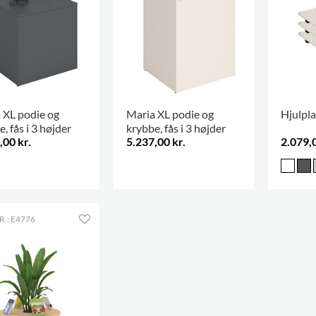
 XL podie og
Maria XL podie og
Hjulpla
, fås i 3 højder
krybbe, fås i 3 højder
,00 kr.
5.237,00 kr.
2.079,0
.: E4776