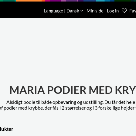
Download
Om os
Kontakt os
Language | Dansk
Min side | Log in
Fav
Kundese
76 78 26
MARIA PODIER MED KR
Alsidigt podie til både opbevaring og udstilling. Du får det hel
f podier med krybbe, der fås i 2 størrelser og i 3 forskellige højder 
dukter