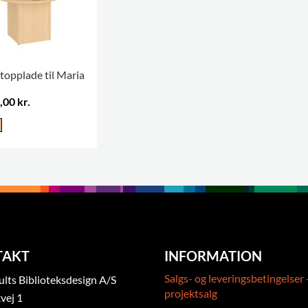
topplade til Maria
,00 kr.
TAKT
INFORMATION
Salgs- og leveringsbetingelser 
ts Biblioteksdesign A/S
projektsalg
vej 1