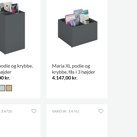
podie og krybbe,
Maria XL podie og
højder
krybbe, fås i 3 højder
0 kr.
4.147,00 kr.
: E4720
VARENR.: E4761