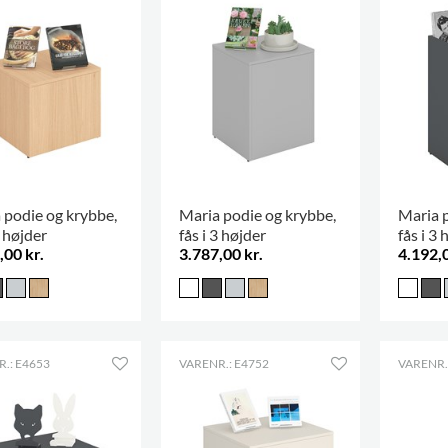
 podie og krybbe,
Maria podie og krybbe,
Maria 
3 højder
fås i 3 højder
fås i 3 
,00 kr.
3.787,00 kr.
4.192,0
.: E4653
VARENR.: E4752
VARENR.