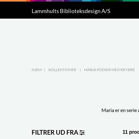
home
Produkter
Projekter
Inspiration
Lammhults Biblioteksdesign A/S
Produkter
5
Projekter
Inspiration
Download
HJEM
|
KOLLEKTIONER
|
MARIA PODIER MED KRYBBE
Om os
8
Kontakt os
5
Maria er en serie a
FILTRER UD FRA
11 pro