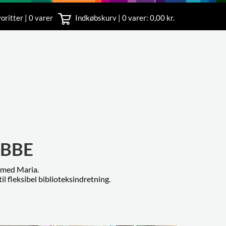
oritter | 0 varer
Indkøbskurv |
0
varer: 0,00 kr.
rvice
 11
YBBE
e med Maria.
til fleksibel biblioteksindretning.