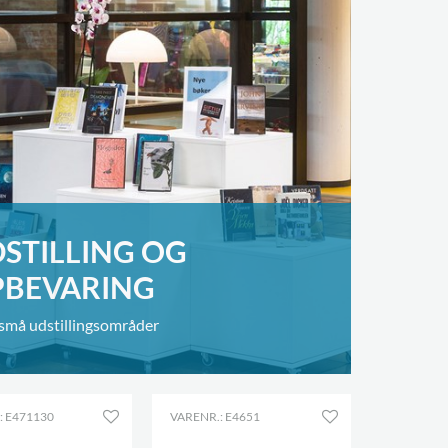
STILLING OG
PBEVARING
små udstillingsområder
: E471130
VARENR.: E4651