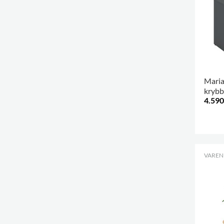
Maria
krybbe
4.590
VARENR