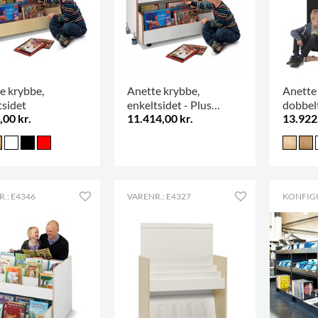
e krybbe,
Anette krybbe,
Anette
tsidet
enkeltsidet - Plus
dobbel
,00 kr.
11.414,00 kr.
13.922
Design
.
.: E4346
VARENR.: E4327
KONFIG