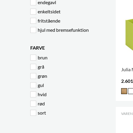
endegavl
enkeltsidet
fritstående
hjul med bremsefunktion
FARVE
brun
grå
Julia
grøn
2.601
gul
hvid
rød
sort
VARENR