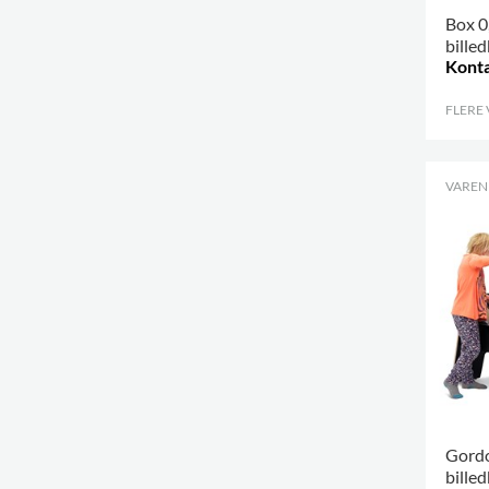
Box 0,
bille
Konta
FLERE
VARENR
Gord
bille