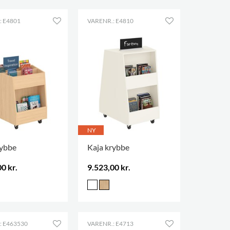
: E4801
VARENR.: E4810
NY
rybbe
Kaja krybbe
0 kr.
9.523,00 kr.
: E463530
VARENR.: E4713