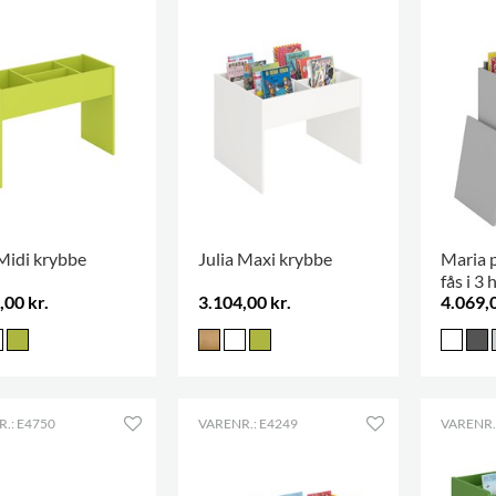
 Midi krybbe
Julia Maxi krybbe
Maria 
fås i 3 
,00 kr.
3.104,00 kr.
4.069,0
.: E4750
VARENR.: E4249
VARENR.