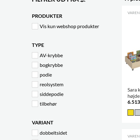
VARENR
PRODUKTER
Vis kun webshop produkter
TYPE
AV-krybbe
bogkrybbe
podie
reolsystem
Sara k
siddepodie
højde
6.513
tilbehør
VARIANT
dobbeltsidet
VARENR