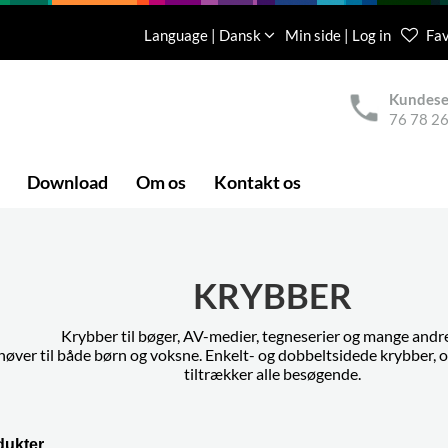
Language | Dansk
Min side | Log in
Fav
Kundese
76 78 26
Download
Om os
Kontakt os
KRYBBER
Krybber til bøger, AV-medier, tegneserier og mange andre
behøver til både børn og voksne. Enkelt- og dobbeltsidede krybber
tiltrækker alle besøgende.
dukter