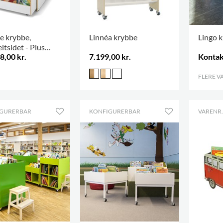
e krybbe,
Linnéa krybbe
Lingo 
ltsidet - Plus
8,00 kr.
7.199,00 kr.
Kontak
n
FLERE V
GURERBAR
KONFIGURERBAR
VARENR.