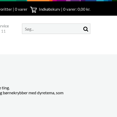
oritter | 0 varer
Indkøbskurv |
0
varer: 0,00 kr.
rvice
 11
 ting.
, og børnekrybber med dyretema, som