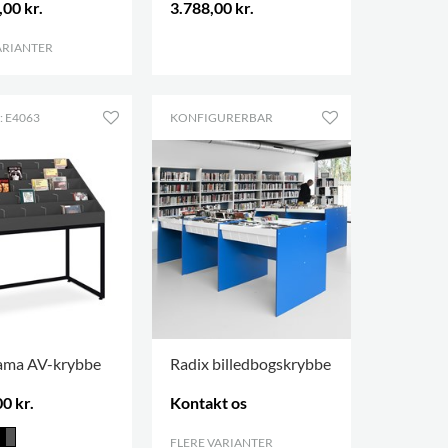
,00 kr.
3.788,00 kr.
ARIANTER
.
.
: E4063
KONFIGURERBAR
ama AV-krybbe
Radix billedbogskrybbe
0 kr.
Kontakt os
FLERE VARIANTER
.