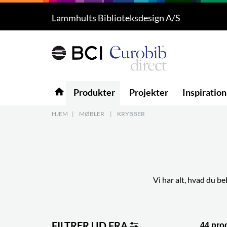
Lammhults Biblioteksdesign A/S
Produkter
5
Projekter
Inspiration
home
Produkter
Projekter
Inspiration
Download
HJEM
|
MØBLER
|
KRYBBER
Om os
8
Kontakt os
5
Vi har alt, hvad du 
FILTRER UD FRA
44 pro