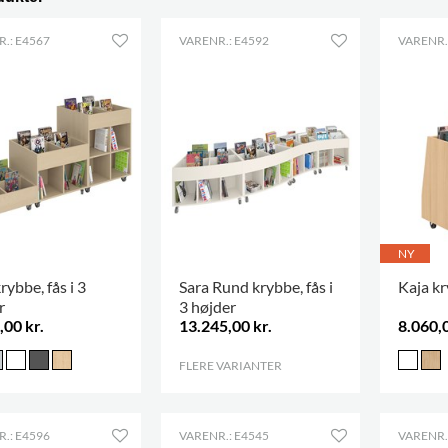
.: E4567
VARENR.: E4592
VARENR.
NY
rybbe, fås i 3
Sara Rund krybbe, fås i
Kaja k
r
3 højder
,00 kr.
13.245,00 kr.
8.060,0
FLERE VARIANTER
.
.: E4596
VARENR.: E4545
VARENR.