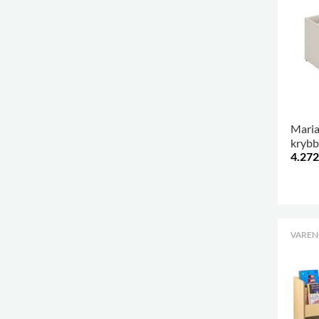
Maria
krybbe
4.272
VARENR