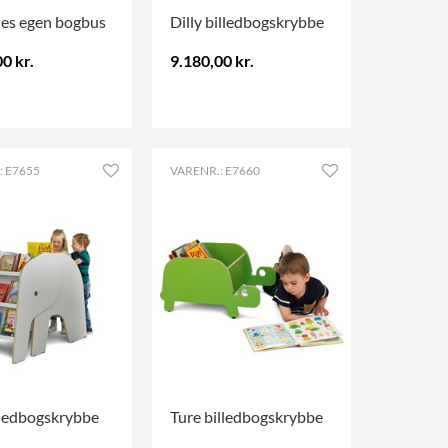
es egen bogbus
Dilly billedbogskrybbe
0 kr.
9.180,00 kr.
.
: E7655
VARENR.: E7660
lledbogskrybbe
Ture billedbogskrybbe