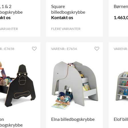
 1 & 2
Square
Børnen
dbogskrybbe
billedbogskrybbe
kt os
Kontakt os
1.463,0
 VARIANTER
.
FLERE VARIANTER
.
.
.: E7658
VARENR.: E7654
VARENR.
on
Elna billedbogskrybbe
Elof bi
dbogskrybbe