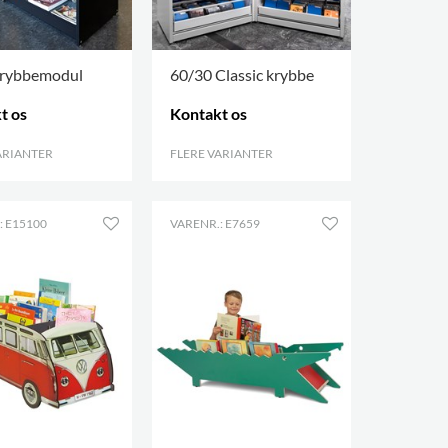
krybbemodul
60/30 Classic krybbe
t os
Kontakt os
ARIANTER
.
FLERE VARIANTER
.
: E15100
VARENR.: E7659