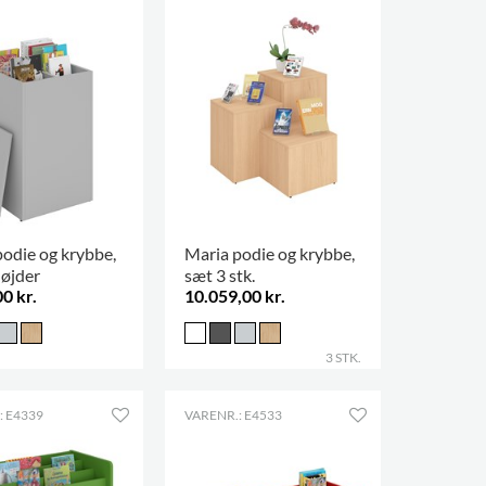
podie og krybbe,
Maria podie og krybbe,
højder
sæt 3 stk.
0 kr.
10.059,00 kr.
3 STK.
: E4339
VARENR.: E4533