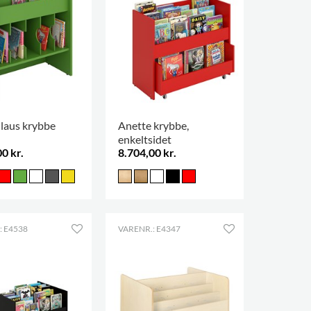
Claus krybbe
Anette krybbe,
enkeltsidet
0 kr.
8.704,00 kr.
: E4538
VARENR.: E4347