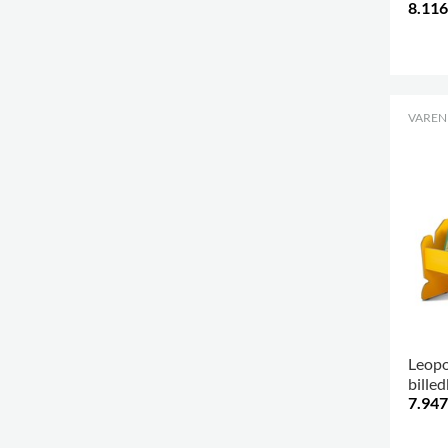
8.116
.
VARENR
Leopo
bille
7.947
.