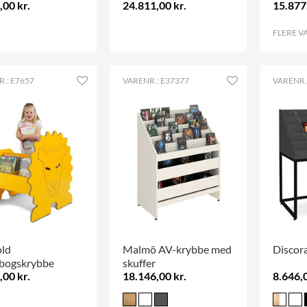
,00 kr.
24.811,00 kr.
15.877
.
FLERE V
.: E7657
VARENR.: E37377
VARENR.
ld
Malmö AV-krybbe med
Discor
dbogskrybbe
skuffer
,00 kr.
18.146,00 kr.
8.646,0