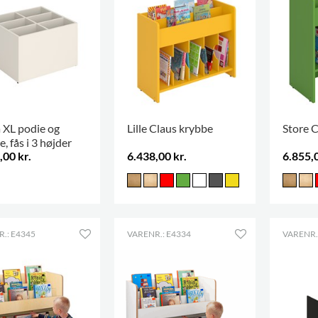
 XL podie og
Lille Claus krybbe
Store 
, fås i 3 højder
,00 kr.
6.438,00 kr.
6.855,0
.: E4345
VARENR.: E4334
VARENR.