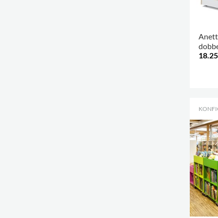
Anett
dobbe
18.25
Desig
.
KONFI