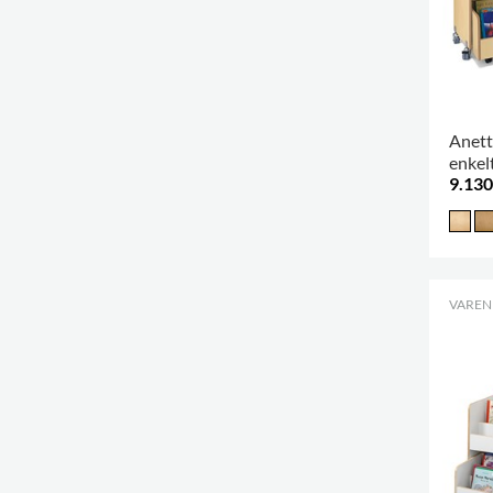
Anett
enkel
9.130
VARENR