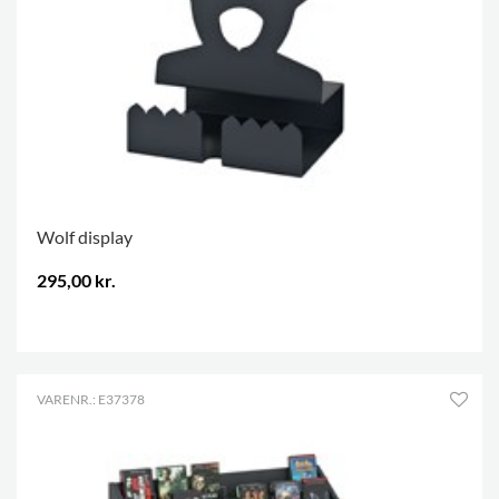
Wolf display
295,00 kr.
.
VARENR.: E37378