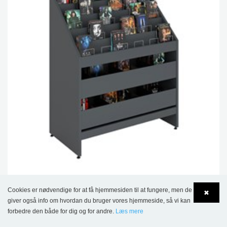
Malmö AV-krybbe med skuffer
Cookies er nødvendige for at få hjemmesiden til at fungere, men de
✖
giver også info om hvordan du bruger vores hjemmeside, så vi kan
18.146,00 kr.
forbedre den både for dig og for andre.
Læs mere
Language
Login