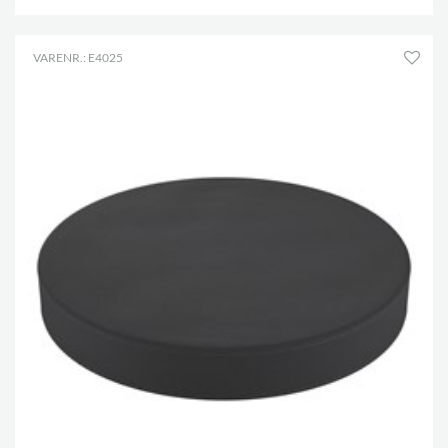
VARENR.: E4025