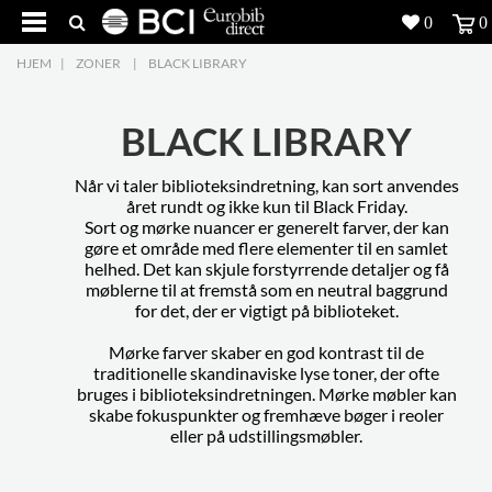
0
0
HJEM
|
ZONER
|
BLACK LIBRARY
Produkter
5
Projekter
BLACK LIBRARY
Inspiration
Når vi taler biblioteksindretning, kan sort anvendes
året rundt og ikke kun til Black Friday.
Sort og mørke nuancer er generelt farver, der kan
Download
gøre et område med flere elementer til en samlet
helhed. Det kan skjule forstyrrende detaljer og få
møblerne til at fremstå som en neutral baggrund
Om os
8
for det, der er vigtigt på biblioteket.
Kontakt os
5
Mørke farver skaber en god kontrast til de
traditionelle skandinaviske lyse toner, der ofte
bruges i biblioteksindretningen. Mørke møbler kan
skabe fokuspunkter og fremhæve bøger i reoler
eller på udstillingsmøbler.