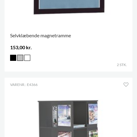
Selvklæbende magnetramme
153,00 kr.
2 STK.
VARENR.: E4366