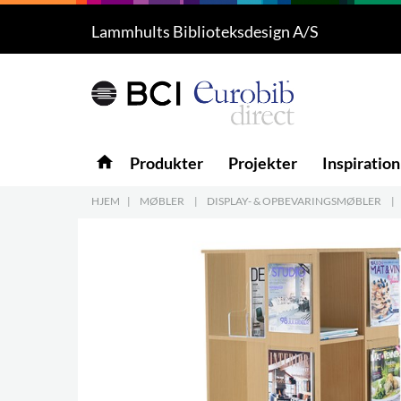
Lammhults Biblioteksdesign A/S
Produkter
5
Projekter
Inspiration
home
Produkter
Projekter
Inspiration
Download
HJEM
|
MØBLER
|
DISPLAY- & OPBEVARINGSMØBLER
|
Om os
8
Kontakt os
5