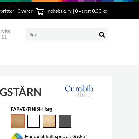
oritter | 0 varer
Indkøbskurv |
0
varer: 0,00 kr.
rvice
 11
NGSTÅRN
FARVE/FINISH:
bøg
Har du et helt specielt ønske?