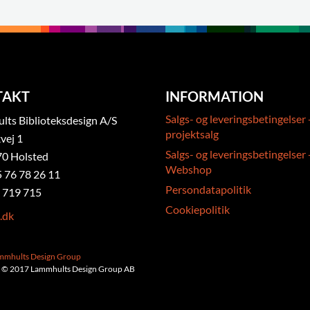
TAKT
INFORMATION
Salgs- og leveringsbetingelser 
ts Biblioteksdesign A/S
projektsalg
vej 1
Salgs- og leveringsbetingelser 
0 Holsted
Webshop
5 76 78 26 11
Persondatapolitik
 719 715
Cookiepolitik
.dk
ammhults Design Group
 © 2017 Lammhults Design Group AB