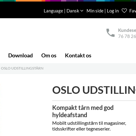
Language | Dansk
Min side | Log in
Fav
Kundese
76 78 26
Download
Om os
Kontakt os
OSLO UDSTILLINGSTÅRN
OSLO UDSTILLI
Kompakt tårn med god
hyldeafstand
Mobilt udstillingstårn til magasiner,
tidsskrifter eller tegneserier.