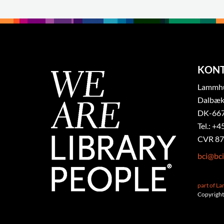
KON
Lammhul
Dalbæk
DK-667
Tel.: +4
CVR 87
bci@bci
part of L
Copyright