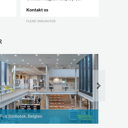
Kontakt os
1.843,00 
FLERE VARIANTER
.
R
Dardilly 
Pelt Bibliotek, Belgien