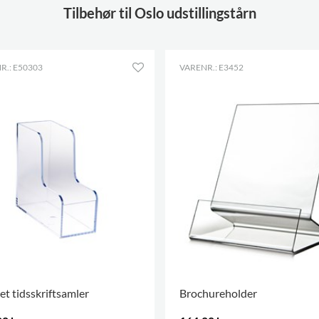
Tilbehør til Oslo udstillingstårn
Låsbare
2
Andet
Akrylholder: B250 x D12 x
H320 mm
R.: E50303
VARENR.: E3452
Rum
16
Dybde
255 mm
Højde
355 mm
Bredde
320 mm
et tidsskriftsamler
Brochureholder