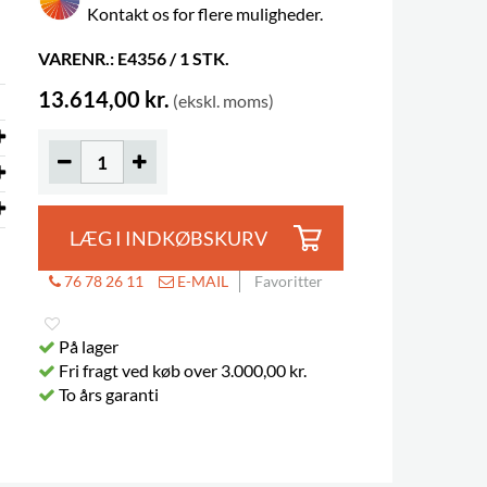
Kontakt os for flere muligheder.
VARENR.: E4356 / 1 STK.
13.614,00 kr.
(ekskl. moms)
LÆG I INDKØBSKURV
76 78 26 11
E-MAIL
Favoritter
På lager
Fri fragt ved køb over 3.000,00 kr.
To års garanti