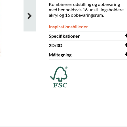
Kombinerer udstilling og opbevaring
med henholdsvis 16 udstillingsholdere i
akryl og 16 opbevaringsrum.
Inspirationsbilleder
Specifikationer
2D/3D
Bredde
628 mm
Måltegning
Dybde
2D/3D
628 mm
Oslo 3D.dwg
Højde
Måltegning
1610 mm
Oslo
Dardilly Bibliotek, Frankrig
Farve
bøg
Materiale
fineret spånplade,
gennemsigtig akryl
Leveres
ja
samlet
Hjul
inkluderet
Diameter
75 mm