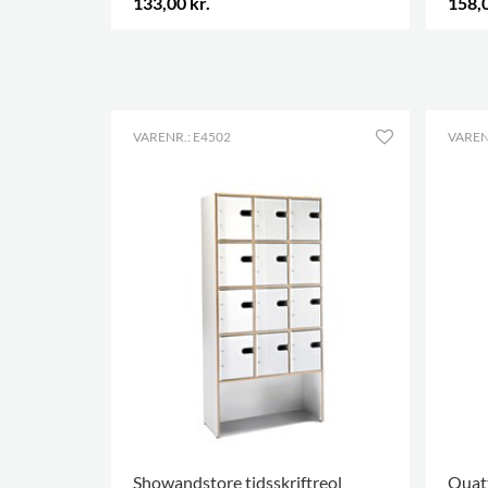
133,00 kr.
158,0
.
VARENR.: E4502
VAREN
Showandstore tidsskriftreol
Quatt