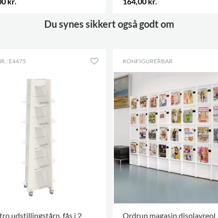
0 kr.
164,00 kr.
.
Du synes sikkert også godt om
R.: E4475
KONFIGURERBAR
ro udstillingstårn, fås i 2
Ordrup magasin displayreol