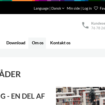
Language | Dansk
Min side | Log in
Fav
Kundese
76 78 26
Download
Om os
Kontakt os
ÅDER
 - EN DEL AF