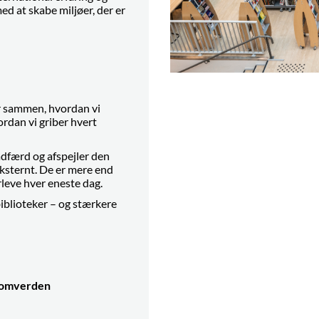
ed at skabe miljøer, der er
er sammen, hvordan vi
rdan vi griber hvert
adfærd og afspejler den
eksternt. De
er mere end
erleve hver eneste dag.
blioteker – og stærkere
s omverden