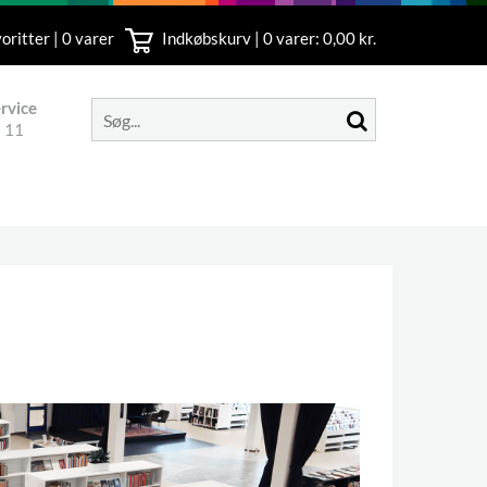
oritter | 0 varer
Indkøbskurv |
0
varer: 0,00 kr.
rvice
 11