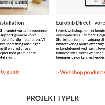
installation
Eurobib Direct - vo
CI-brandet vores kompetencer
I vores webshop, som er kendet
er support gennem vores
virksomheder i Danmark, Belgie
 idé til færdig installation. Vi
Storbritannien nem adgang til 
ikke indretningsløsninger,
biblioteker og andre offentlig
 til en bred vifte af
er kendetegnet ved hurtig lev
bejder med prominente
kundeservice. Vores webshop-
ioteksrum.
hjemmeside og kan genkendes 
tte guide
> Webshop produkt
PROJEKTTYPER