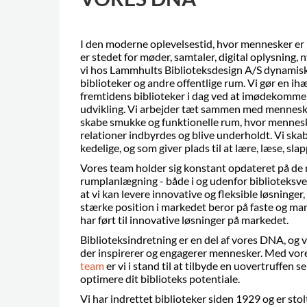
I den moderne oplevelsestid, hvor mennesker er 
er stedet for møder, samtaler, digital oplysning, 
vi hos Lammhults Biblioteksdesign A/S dynamis
biblioteker og andre offentlige rum. Vi gør en ih
fremtidens biblioteker i dag ved at imødekomme i
udvikling. Vi arbejder tæt sammen med menneske
skabe smukke og funktionelle rum, hvor mennes
relationer indbyrdes og blive underholdt. Vi skab
kedelige, og som giver plads til at lære, læse, sla
Vores team holder sig konstant opdateret på de 
rumplanlægning - både i og udenfor biblioteksverd
at vi kan levere innovative og fleksible løsninger
stærke position i markedet beror på faste og ma
har ført til innovative løsninger på markedet.
Biblioteksindretning er en del af vores DNA, og 
der inspirerer og engagerer mennesker. Med vor
team
er vi i stand til at tilbyde en uovertruffen s
optimere dit biblioteks potentiale.
Vi har indrettet biblioteker siden 1929 og er stol