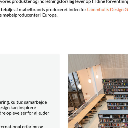
t vores produkter og indretningsforslag lever op til dine forventnin
ortefølje af møbelbrands produceret inden for
Lammhults Design 
e møbelproducenter i Europa.
læring, kultur, samarbejde
design kan inspirere
e oplevelser for alle, der
ternational erfaring og