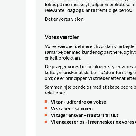
fokus på mennesker, hjælper vi biblioteker m
relevante i dag og klar til fremtidige behov.
Det er vores vision.
Vores værdier
Vores værdier definerer, hvordan vi arbejd
samarbejder med kunder og partnere, og hvo
enkelt projekt an.
De præger vores beslutninger, styrer vores 
kultur, vi ønsker at skabe – både internt og 
ord; de er
principper, vi stræber efter at eft
Sammen hjælper de os med at skabe bedre bi
relationer.
Vi tør - udfordre og vokse
Vi skaber - sammen
Vi tager ansvar - fra start til slut
Vi engagerer os - i mennesker og vore