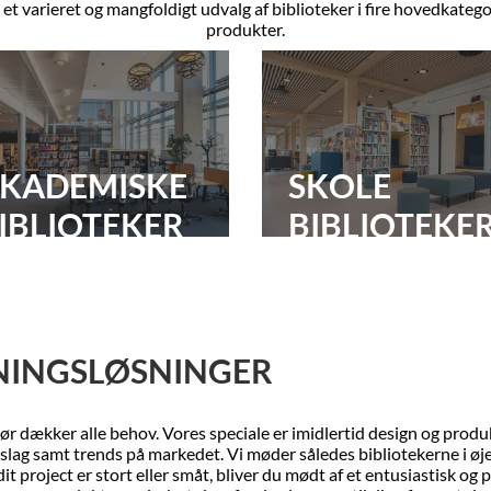
et varieret og mangfoldigt udvalg af biblioteker i fire hovedkategor
produkter.
KADEMISKE
SKOLE
IBLIOTEKER
BIBLIOTEKE
TNINGSLØSNINGER
r dækker alle behov. Vores speciale er imidlertid design og produk
rslag samt trends på markedet. Vi møder således bibliotekerne i øj
t project er stort eller småt, bliver du mødt af et entusiastisk o