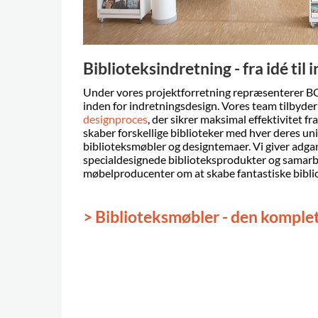
Biblioteksindretning - fra idé til 
Under vores projektforretning repræsenterer B
inden for indretningsdesign. Vores team tilbyd
designproces
, der sikrer maksimal effektivitet fra
skaber forskellige biblioteker med hver deres un
biblioteksmøbler og designtemaer. Vi giver adgang
specialdesignede biblioteksprodukter og samar
møbelproducenter om at skabe fantastiske bibl
> Biblioteksmøbler - den komple