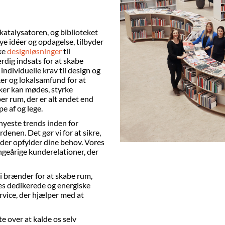
katalysatoren, og biblioteket
nye idéer og opdagelse, tilbyder
ke
designløsninger
til
ærdig indsats for at skabe
ndividuelle krav til design og
r og lokalsamfund for at
ker kan mødes, styrke
er rum, der er alt andet end
ppe af og lege.
nyeste trends inden for
enen. Det gør vi for at sikre,
, der opfylder dine behov. Vores
ngeårige kunderelationer, der
vi brænder for at skabe rum,
es dedikerede og energiske
ervice, der hjælper med at
te over at kalde os selv