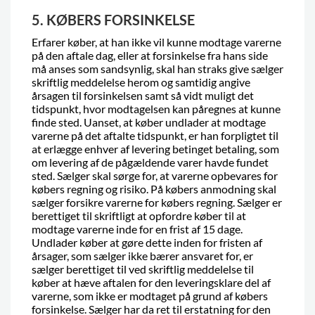
5. KØBERS FORSINKELSE
Erfarer køber, at han ikke vil kunne modtage varerne
på den aftale dag, eller at forsinkelse fra hans side
må anses som sandsynlig, skal han straks give sælger
skriftlig meddelelse herom og samtidig angive
årsagen til forsinkelsen samt så vidt muligt det
tidspunkt, hvor modtagelsen kan påregnes at kunne
finde sted. Uanset, at køber undlader at modtage
varerne på det aftalte tidspunkt, er han forpligtet til
at erlægge enhver af levering betinget betaling, som
om levering af de pågældende varer havde fundet
sted. Sælger skal sørge for, at varerne opbevares for
købers regning og risiko. På købers anmodning skal
sælger forsikre varerne for købers regning. Sælger er
berettiget til skriftligt at opfordre køber til at
modtage varerne inde for en frist af 15 dage.
Undlader køber at gøre dette inden for fristen af
årsager, som sælger ikke bærer ansvaret for, er
sælger berettiget til ved skriftlig meddelelse til
køber at hæve aftalen for den leveringsklare del af
varerne, som ikke er modtaget på grund af købers
forsinkelse. Sælger har da ret til erstatning for den