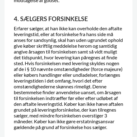
modtagelse af godset.
4. SÆLGERS FORSINKELSE
Erfarer sælger, at han ikke kan overholde den aftalte
leveringstid, eller at forsinkelse fra hans side må
anses for sandsynlig, skal han uden ugrundet ophold
give køber skriftlig meddelelse herom og samtidig
angive årsagen til forsinkelsen samt så vidt muligt
det tidspunkt, hvor levering kan påregnes at finde
sted. Hvis forsinkelsen med levering skyldes nogen
af de i § 10 nævnte omstændigheder (force majeure)
eller købers handlinger eller undladelser, forlænges
leveringstiden i det omfang, hvori det efter
omstændighederne skønnes rimeligt. Denne
bestemmelse finder anvendelse uanset, om årsagen
til forsinkelsen indtræffer før eller efter udløbet af
den aftalte leveringstid. Køber kan ikke hæve aftalen
grundet på leveringsforsinkelse, der kan tilregnes
sælger, med mindre forsinkelsen overstiger 3
måneder. Køber kan ikke gøre erstatningsansvar
gældende på grund af forsinkelse hos sælger.