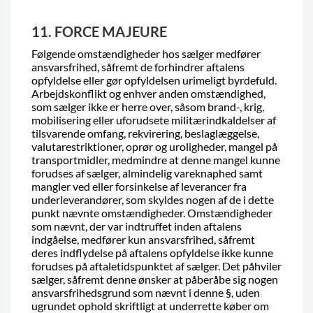
11. FORCE MAJEURE
Følgende omstændigheder hos sælger medfører
ansvarsfrihed, såfremt de forhindrer aftalens
opfyldelse eller gør opfyldelsen urimeligt byrdefuld.
Arbejdskonflikt og enhver anden omstændighed,
som sælger ikke er herre over, såsom brand-, krig,
mobilisering eller uforudsete militærindkaldelser af
tilsvarende omfang, rekvirering, beslaglæggelse,
valutarestriktioner, oprør og uroligheder, mangel på
transportmidler, medmindre at denne mangel kunne
forudses af sælger, almindelig vareknaphed samt
mangler ved eller forsinkelse af leverancer fra
underleverandører, som skyldes nogen af de i dette
punkt nævnte omstændigheder. Omstændigheder
som nævnt, der var indtruffet inden aftalens
indgåelse, medfører kun ansvarsfrihed, såfremt
deres indflydelse på aftalens opfyldelse ikke kunne
forudses på aftaletidspunktet af sælger. Det påhviler
sælger, såfremt denne ønsker at påberåbe sig nogen
ansvarsfrihedsgrund som nævnt i denne §, uden
ugrundet ophold skriftligt at underrette køber om