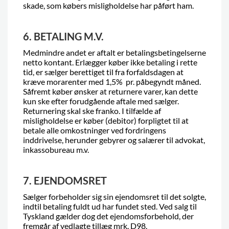
skade, som købers misligholdelse har påført ham.
6. BETALING M.V.
Medmindre andet er aftalt er betalingsbetingelserne
netto kontant. Erlægger køber ikke betaling i rette
tid, er sælger berettiget til fra forfaldsdagen at
kræve morarenter med 1,5% pr. påbegyndt måned.
Såfremt køber ønsker at returnere varer, kan dette
kun ske efter forudgående aftale med sælger.
Returnering skal ske franko. I tilfælde af
misligholdelse er køber (debitor) forpligtet til at
betale alle omkostninger ved fordringens
inddrivelse, herunder gebyrer og salærer til advokat,
inkassobureau m.v.
7. EJENDOMSRET
Sælger forbeholder sig sin ejendomsret til det solgte,
indtil betaling fuldt ud har fundet sted. Ved salg til
Tyskland gælder dog det ejendomsforbehold, der
fremgår af vedlagte tillæg mrk. D98.