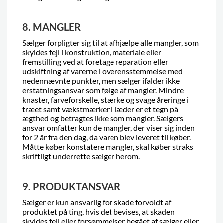
8. MANGLER
Sælger forpligter sig til at afhjælpe alle mangler, som
skyldes fejl i konstruktion, materiale eller
fremstilling ved at foretage reparation eller
udskiftning af varerne i overensstemmelse med
nedennævnte punkter, men sælger ifalder ikke
erstatningsansvar som følge af mangler. Mindre
knaster, farveforskelle, stærke og svage åreringe i
træet samt vækstmærker i læder er et tegn på
ægthed og betragtes ikke som mangler. Sælgers
ansvar omfatter kun de mangler, der viser sig inden
for 2 år fra den dag, da varen blev leveret til køber.
Måtte køber konstatere mangler, skal køber straks
skriftligt underrette sælger herom.
9. PRODUKTANSVAR
Sælger er kun ansvarlig for skade forvoldt af
produktet på ting, hvis det bevises, at skaden
skyldes fejl eller forsømmelser begået af sælger eller