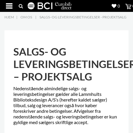
0
HJEM
|
OM OS
|
SALGS- OG LEVERINGSBETINGELSER - PROJEKTSALG
Produkter
5
Projekter
SALGS- OG
Inspiration
LEVERINGSBETINGELSE
Download
– PROJEKTSALG
Om os
8
Nedenstående almindelige salgs- og
Kontakt os
5
leveringsbetingelser gælder alle Lammhults
Biblioteksdesign A/S’s (herefter kaldet sælger)
tilbud, salg og leverancer også hvor køber
foreskriver andre betingelser. Afvigelser fra
nedenstående salgs- og leveringsbetingelser er kun
gyldige med sælgers skriftlige accept.