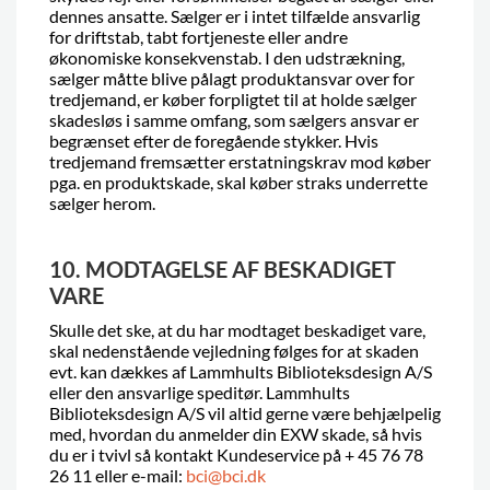
dennes ansatte. Sælger er i intet tilfælde ansvarlig
for driftstab, tabt fortjeneste eller andre
økonomiske konsekvenstab. I den udstrækning,
sælger måtte blive pålagt produktansvar over for
tredjemand, er køber forpligtet til at holde sælger
skadesløs i samme omfang, som sælgers ansvar er
begrænset efter de foregående stykker. Hvis
tredjemand fremsætter erstatningskrav mod køber
pga. en produktskade, skal køber straks underrette
sælger herom.
10. MODTAGELSE AF BESKADIGET
VARE
Skulle det ske, at du har modtaget beskadiget vare,
skal nedenstående vejledning følges for at skaden
evt. kan dækkes af Lammhults Biblioteksdesign A/S
eller den ansvarlige speditør. Lammhults
Biblioteksdesign A/S vil altid gerne være behjælpelig
med, hvordan du anmelder din EXW skade, så hvis
du er i tvivl så kontakt Kundeservice på + 45 76 78
26 11 eller e-mail:
bci@bci.dk