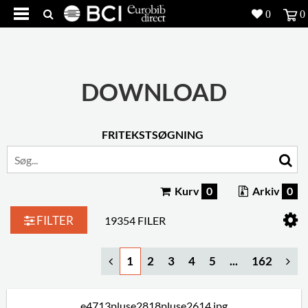
0
0
Produkter
5
Projekter
DOWNLOAD
Inspiration
FRITEKSTSØGNING
Download
Om os
8
Kurv
0
Arkiv
0
Kontakt os
5
FILTER
19354 FILER
1
2
3
4
5
...
162
e4713pluse2818pluse2614.jpg