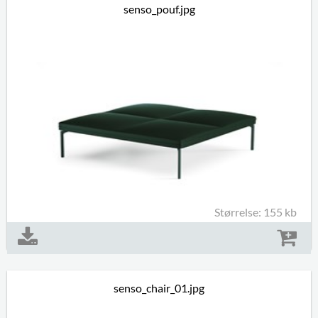
senso_pouf.jpg
Størrelse: 155 kb
senso_chair_01.jpg