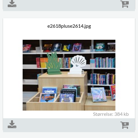
e2618pluse2614.jpg
Størrelse: 384 kb