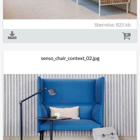
Størrelse: 825 kb
senso_chair_context_02.jpg