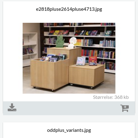
e2818pluse2614pluse4713.jpg
Størrelse: 368 kb
oddplus_variants.jpg