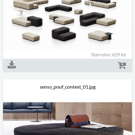
Størrelse: 629 kb
senso_pouf_context_01.jpg