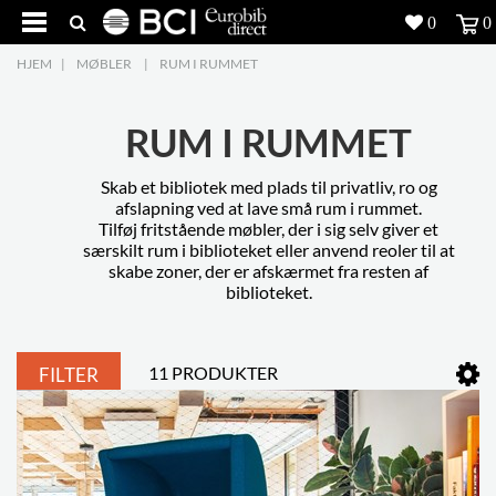
0
0
HJEM
|
MØBLER
|
RUM I RUMMET
Produkter
5
Projekter
RUM I RUMMET
Inspiration
Skab et bibliotek med plads til privatliv, ro og
afslapning ved at lave små rum i rummet.
Tilføj fritstående møbler, der i sig selv giver et
Download
særskilt rum i biblioteket eller anvend reoler til at
skabe zoner, der er afskærmet fra resten af
biblioteket.
Om os
8
Kontakt os
5
11 PRODUKTER
FILTER