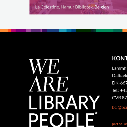
La Célestine, Namur Bibliotek, Belgien
KON
Lammhul
Dalbæk
DK-667
Tel.: +4
CVR 87
bci@bci
part of L