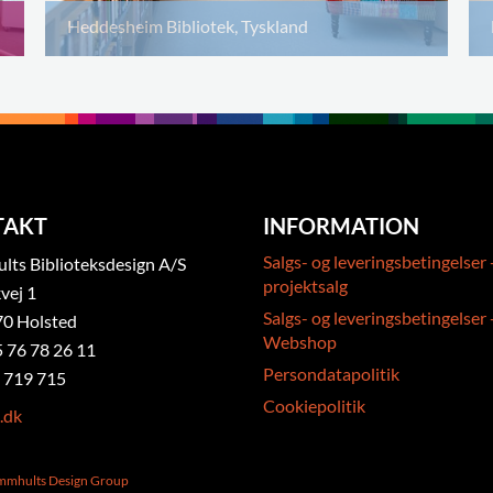
Heddesheim Bibliotek, Tyskland
TAKT
INFORMATION
Salgs- og leveringsbetingelser 
ts Biblioteksdesign A/S
projektsalg
vej 1
Salgs- og leveringsbetingelser 
0 Holsted
Webshop
5 76 78 26 11
Persondatapolitik
 719 715
Cookiepolitik
.dk
ammhults Design Group