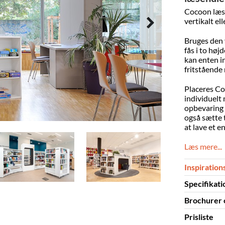
Cocoon læse
vertikalt ell
Bruges den 
fås i to høj
kan enten in
fritstående
Placeres Co
individuelt 
opbevaring 
også sætte 
at lave et e
Læs mere...
Inspiration
Specifikati
Brochurer 
Skal samle
Prisliste
Materiale
Brochurer 