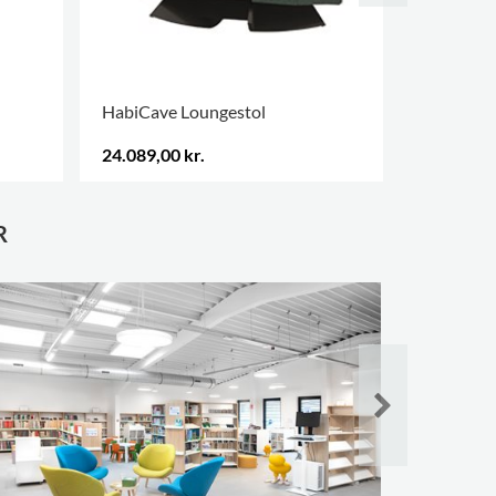
HabiCave Loungestol
HabiCave
24.089,00 kr.
24.089,00
FLERE VARIANTER
.
FLERE VAR
R
Savigneux