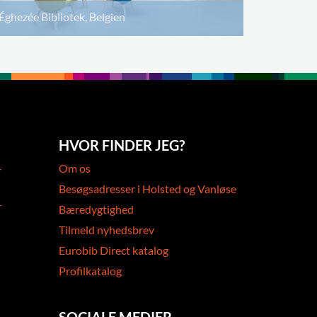
Éghezée Bibliotek, Belgien
HVOR FINDER JEG?
-
Om os
Besøgsadresser i Holsted og Vanløse
-
Bæredygtighed
Tilmeld nyhedsbrev
Eurobib Direct katalog
Profilkatalog