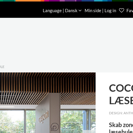
Download
Om os
Kontakt os
Language | Dansk
Min side | Log in
Fav
Kundese
76 78 26
LE
COC
LÆS
DESIGN: ANT
Skab zon
læsehule