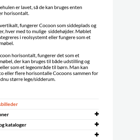
hulen er lavet, så de kan bruges enten
er horisontalt.
vertikalt, fungerer Cocoon som siddeplads og
der, hver med to mulige siddehøjder. Møblet
tegreres i reolsystemt eller fungere som et
 møbel.
coon horisontalt, fungerer det som et
møbel, der kan bruges til både udstilling og
eller som et legeområde til børn. Man kan
to eller flere horisontalle Cocoons sammen for
ndnu større lege/sidderum.
sbilleder
oner
og kataloger
s
ja
og kataloger
melamin/finer på spånplade, fineret
Cocoon