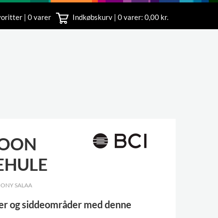
oritter | 0 varer
Indkøbskurv |
0
varer: 0,00 kr.
rvice
 11
OON
EHULE
HONY SALAA
er og siddeområder med denne