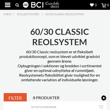
0
0
HJEM
|
KOLLEKTIONER
|
60/30 CLASSIC REOLSYSTEM
Produkter
5
Projekter
60/30 CLASSIC
REOLSYSTEM
Inspiration
60/30 Classic reolsystem er et fleksibelt
Download
produktkoncept, som er blevet udviklet gradvist
gennem årene.
Om os
8
Opbygningen i sektioner og bredden i sortimentet
giver en optimal udnyttelse af rummiljøet.
Reolsystemets fleksibilitet giver mulighed for en
Kontakt os
5
omfattende variation af individuelle løsninger.
8 PRODUKTER
FILTER
KONFIGURERBAR