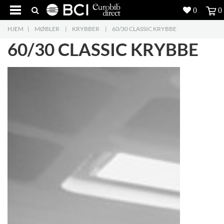
0
0
HJEM
|
MØBLER
|
KRYBBER
|
60/30 CLASSIC KRYBBE
Produkter
5
60/30 CLASSIC KRYBBE
Projekter
Inspiration
Download
Om os
8
Kontakt os
5