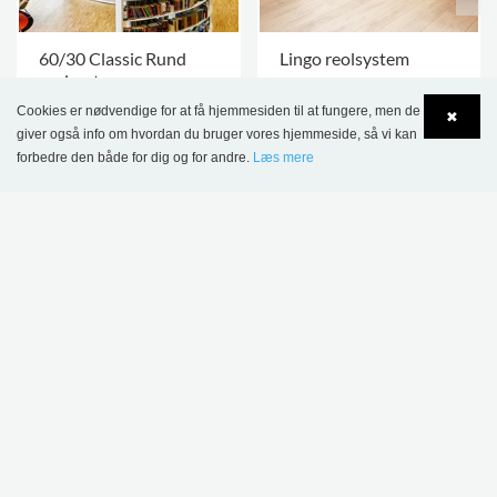
60/30 Classic Rund
Lingo reolsystem
reolsystem
Kontakt os
Kontakt os
Cookies er nødvendige for at få hjemmesiden til at fungere, men de
✖
giver også info om hvordan du bruger vores hjemmeside, så vi kan
FLERE VARIANTER
.
FLERE VARIANTER
.
forbedre den både for dig og for andre.
Læs mere
Language
Login
DETTE PRODUKT VISES I FØLGENDE
REFERENCER
Tournai Bibliotek,
Dardilly Bibliotek,
Belgien
Frankrig