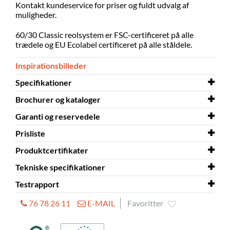
Kontakt kundeservice for priser og fuldt udvalg af
muligheder.
60/30 Classic reolsystem er FSC-certificeret på alle
trædele og EU Ecolabel certificeret på alle ståldele.
Inspirationsbilleder
Specifikationer
Brochurer og kataloger
Skal samles
ja
Garanti og reservedele
Materiale
Brochurer og kataloger
pulverlakeret stål
60/30 reolsystem
Prisliste
Gummimåtte
Garanti og reservedele
inkluderet
60/30 Classic reolsystem
Produktcertifikater
Prisliste
60/30 reolsystem - DKK
Tekniske specifikationer
Produktcertifikater
EU Ecolabel - 60/30 Classic
reolsystem
Testrapport
Tekniske specifikationer
60/30 reolsystem
76 78 26 11
E-MAIL
Favoritter
Testrapport
EU Ecolabel - test criteria