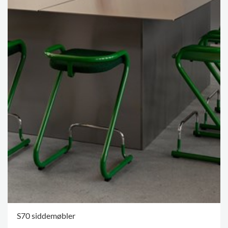
S70 siddemøbler