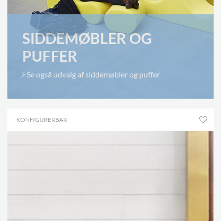
SIDDEMØBLER OG
PUFFER
Se også udvalg af siddemøbler og puffer
KONFIGURERBAR