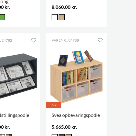
ring
0 kr.
8.060,00 kr.
: E4782
VARENR.: E4788
NY
stillingspodie
Svea opbevaringspodie
0 kr.
5.665,00 kr.