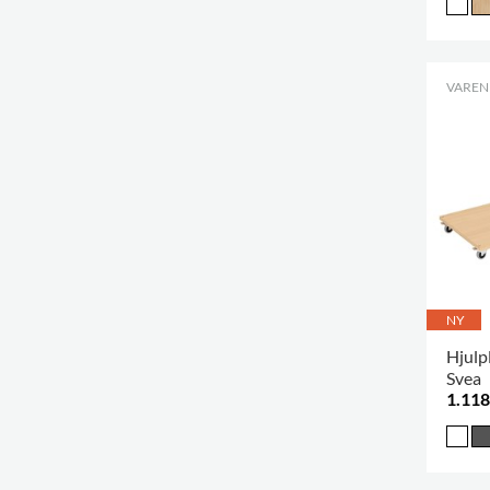
VARENR
NY
Hjulpl
Svea
1.118