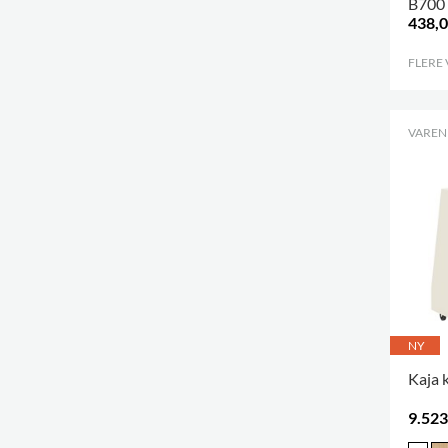
B700
438,0
FLERE
VARENR
NY
Kaja 
9.523