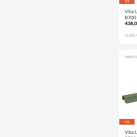
NY
Vita U
B700
438,0
FLERE
VARENR
NY
Vita U