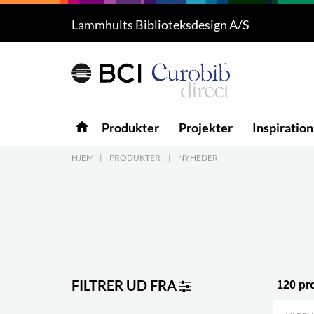
Lammhults Biblioteksdesign A/S
Produkter
5
Projekter
Inspiration
home
Produkter
Projekter
Inspiration
Download
HJEM
|
PRODUKTER
|
NYHEDER
Om os
8
Kontakt os
5
FILTRER UD FRA
120 pr