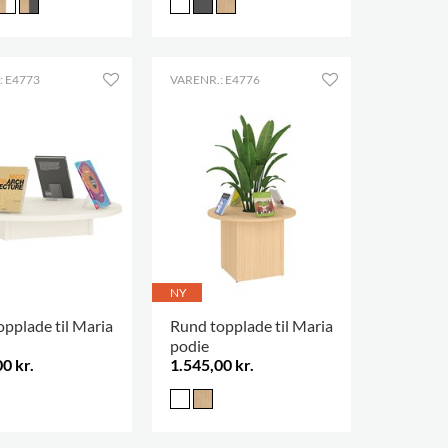
: E4773
VARENR.: E4776
NY
pplade til Maria
Rund topplade til Maria
podie
0 kr.
1.545,00 kr.