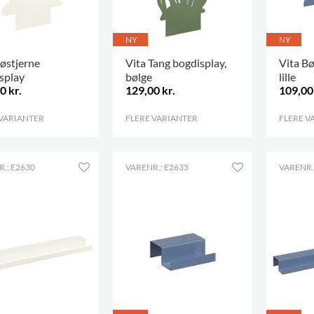
NY
NY
Søstjerne
Vita Tang bogdisplay,
Vita Bø
splay
bølge
lille
0 kr.
129,00 kr.
109,00 
 VARIANTER
.
FLERE VARIANTER
.
FLERE V
.: E2630
VARENR.: E2633
VARENR.