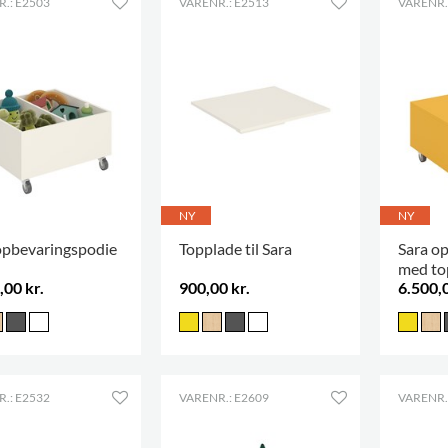
.: E2503
VARENR.: E2513
VARENR.
NY
NY
opbevaringspodie
Topplade til Sara
Sara o
med to
,00 kr.
900,00 kr.
6.500,0
.: E2532
VARENR.: E2609
VARENR.