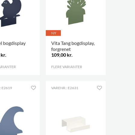
NY
l bogdisplay
Vita Tang bogdisplay,
forgrenet
kr.
109,00 kr.
ARIANTER
.
FLERE VARIANTER
.
: E2619
VARENR.: E2631