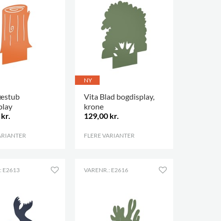
NY
ræstub
Vita Blad bogdisplay,
play
krone
kr.
129,00 kr.
ARIANTER
.
FLERE VARIANTER
.
: E2613
VARENR.: E2616