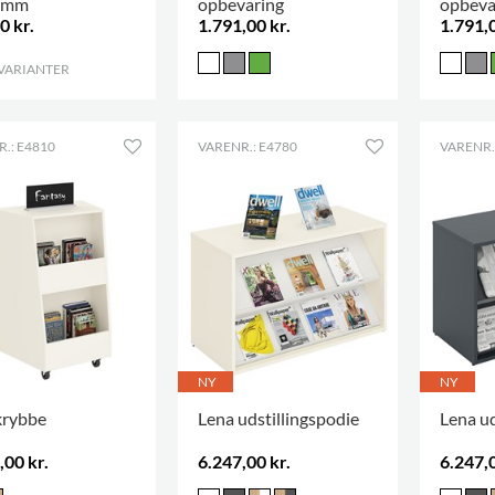
 mm
opbevaring
opbeva
0 kr.
1.791,00 kr.
1.791,0
 VARIANTER
.
.: E4810
VARENR.: E4780
VARENR.
NY
NY
krybbe
Lena udstillingspodie
Lena ud
,00 kr.
6.247,00 kr.
6.247,0