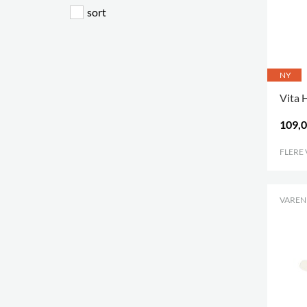
sort
NY
Vita 
109,0
FLERE
VARENR