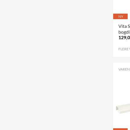
NY
Vita 
bogdi
129,0
FLERE
VARENR