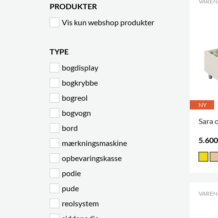
VARENR
PRODUKTER
Vis kun webshop produkter
TYPE
bogdisplay
bogkrybbe
bogreol
NY
bogvogn
Sara 
bord
5.600
mærkningsmaskine
opbevaringskasse
podie
pude
VARENR
reolsystem