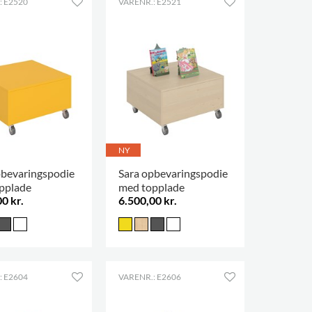
: E2520
VARENR.: E2521
NY
pbevaringspodie
Sara opbevaringspodie
pplade
med topplade
0 kr.
6.500,00 kr.
: E2604
VARENR.: E2606