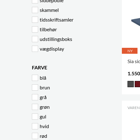
siddepodie
skammel
tidsskriftsamler
tilbehør
udstillingsboks
vægdisplay
NY
Sia s
FARVE
1.550
blå
brun
grå
grøn
VARENR
gul
hvid
rød