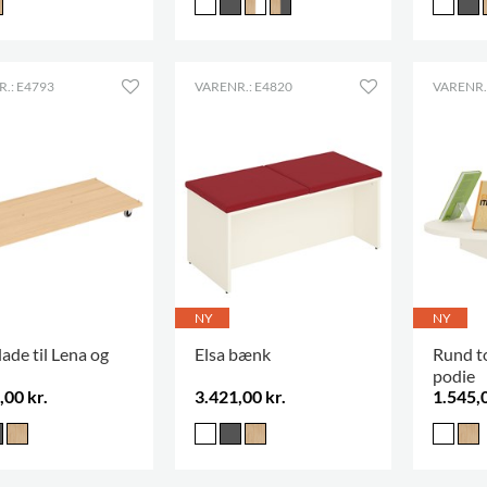
.: E4793
VARENR.: E4820
VARENR.
NY
NY
ade til Lena og
Elsa bænk
Rund to
podie
,00 kr.
3.421,00 kr.
1.545,0