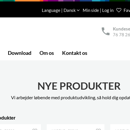
Language | Dansk
Min side | Log in
Fav
Kundese
76 78 26
Download
Om os
Kontakt os
NYE PRODUKTER
Vi arbejder løbende med produktudvikling, så hold dig opdat
odukter