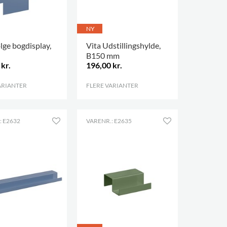
NY
lge bogdisplay,
Vita Udstillingshylde,
B150 mm
kr.
196,00 kr.
ARIANTER
.
FLERE VARIANTER
.
: E2632
VARENR.: E2635