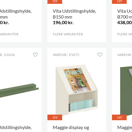
NY
NY
dstillingshylde,
Vita Udstillingshylde,
Vita Ud
 mm
B150 mm
B700 
0 kr.
196,00 kr.
438,00 
 VARIANTER
.
FLERE VARIANTER
.
FLERE V
.: E2634
VARENR.: E5075
VARENR.
NY
NY
dstillingshylde,
Maggie display og
Maggie