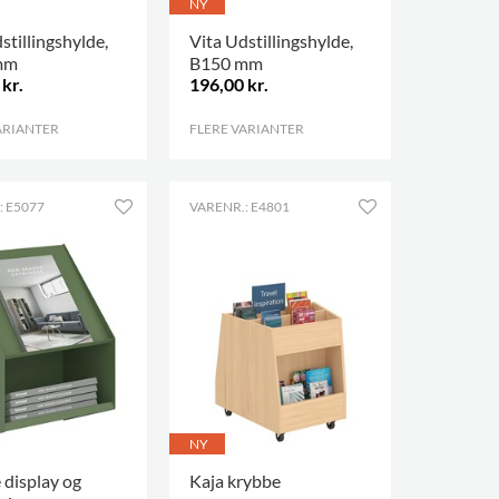
NY
stillingshylde,
Vita Udstillingshylde,
mm
B150 mm
kr.
196,00 kr.
ARIANTER
.
FLERE VARIANTER
.
: E5077
VARENR.: E4801
NY
 display og
Kaja krybbe