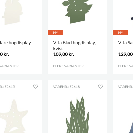
NY
NY
Hare bogdisplay
Vita Blad bogdisplay,
Vita Sæ
kvist
0 kr.
109,00 kr.
129,00 
 VARIANTER
.
FLERE VARIANTER
.
FLERE V
.: E2615
VARENR.: E2618
VARENR.