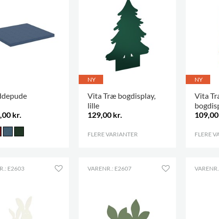
NY
NY
iddepude
Vita Træ bogdisplay,
Vita T
lille
bogdis
,00 kr.
129,00 kr.
109,00 
FLERE VARIANTER
.
FLERE V
.: E2603
VARENR.: E2607
VARENR.