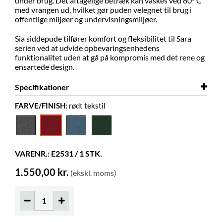
under brug. Det aftagelige betræk kan vaskes ved 60° C
med vrangen ud, hvilket gør puden velegnet til brug i
offentlige miljøer og undervisningsmiljøer.
Sia siddepude tilfører komfort og fleksibilitet til Sara
serien ved at udvide opbevaringsenhedens
funktionalitet uden at gå på kompromis med det rene og
ensartede design.
Specifikationer
FARVE/FINISH:
rødt tekstil
Bredde
720 mm
Dybde
720 mm
Højde
40 mm
VARENR.: E2531 / 1 STK.
Farve
rødt tekstil
1.550,00 kr.
(ekskl. moms)
Materiale
tekstil
Andet
Martindale 100000
Farver på materialer
Gabriel Step Melange 64013