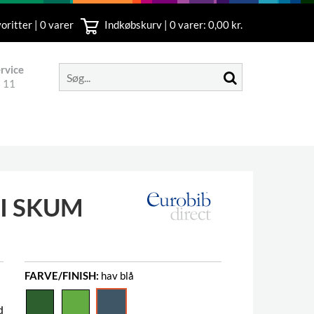
oritter | 0 varer
Indkøbskurv |
0
varer: 0,00 kr.
rvice
 11
I SKUM
FARVE/FINISH:
hav blå
d