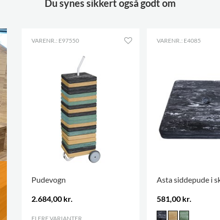
Du synes sikkert også godt om
Farver på materialer
Pantone 303U
VARENR.: E97550
VARENR.: E4085
Pudevogn
Asta siddepude i 
2.684,00 kr.
581,00 kr.
FLERE VARIANTER
.