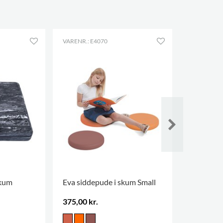
VARENR.: E4070
VARENR.: E
skum
Eva siddepude i skum Small
Ragnar Tr
375,00 kr.
2.518,00 