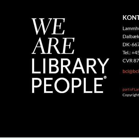
KON
Lammhul
Dalbæk
DK-667
Tel.: +4
CVR 87
bci@bci
part of L
Copyright