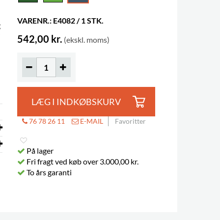
VARENR.: E4082 / 1 STK.
g
542,00 kr.
(ekskl. moms)
LÆG I INDKØBSKURV
76 78 26 11
E-MAIL
Favoritter
På lager
Fri fragt ved køb over 3.000,00 kr.
To års garanti