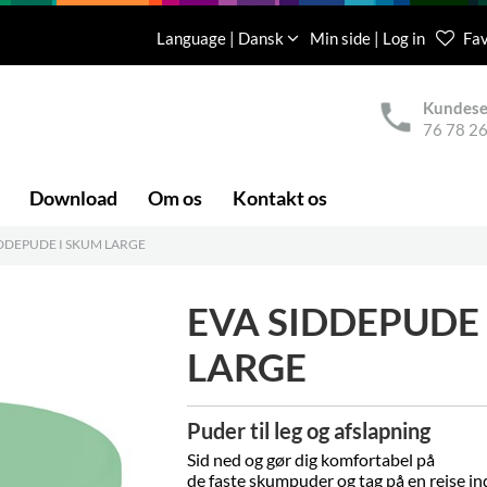
Language | Dansk
Min side | Log in
Fav
Kundese
76 78 26
Download
Om os
Kontakt os
IDDEPUDE I SKUM LARGE
EVA SIDDEPUDE 
LARGE
Puder til leg og afslapning
Sid ned og gør dig komfortabel på
de faste skumpuder og tag på en rejse in