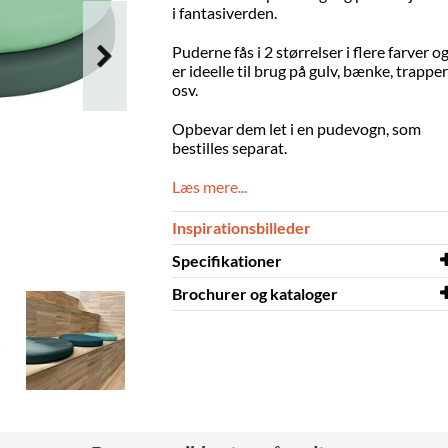
i fantasiverden.
Puderne fås i 2 størrelser i flere farver o
er ideelle til brug på gulv, bænke, trapper
osv.
Opbevar dem let i en pudevogn, som
bestilles separat.
Læs mere...
Inspirationsbilleder
Specifikationer
Brochurer og kataloger
Højde
50 mm
Diameter
Brochurer og kataloger
400 mm
Eva puder
Farve
hav blå
Materiale
EVA skum
Andet
Hul: Ø32 mm