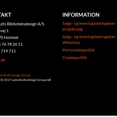
TAKT
INFORMATION
Salgs- og leveringsbetingelser 
ts Biblioteksdesign A/S
projektsalg
vej 1
Salgs- og leveringsbetingelser 
0 Holsted
Webshop
5 76 78 26 11
Persondatapolitik
 719 715
Cookiepolitik
.dk
ammhults Design Group
 © 2017 Lammhults Design Group AB