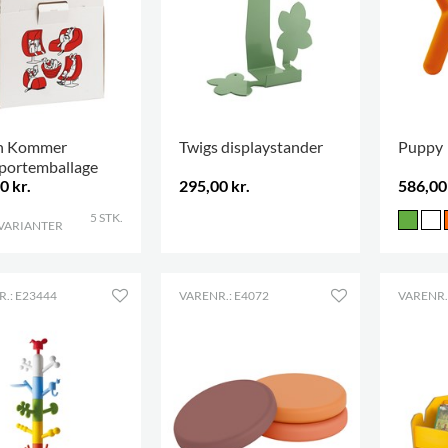
n Kommer
Twigs displaystander
Puppy
portemballage
0 kr.
295,00 kr.
586,00 
5 STK.
 VARIANTER
.
.
.: E23444
VARENR.: E4072
VARENR.