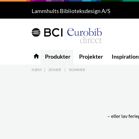
Lammhults Biblioteksdesign A/S
Produkter
5
Projekter
Inspiration
home
Produkter
Projekter
Inspiration
Download
HJEM
|
ZONER
|
SOMMER
Om os
8
Kontakt os
5
– eller lav feri