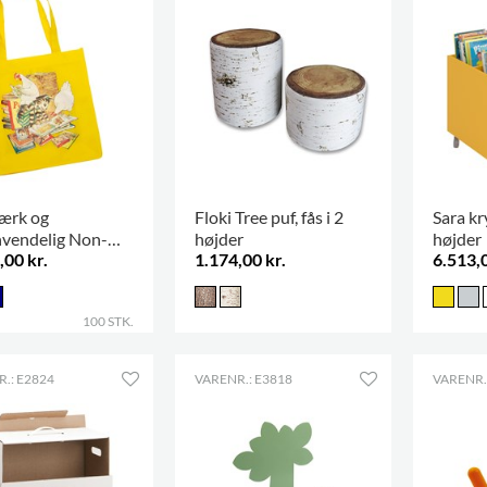
tærk og
Floki Tree puf, fås i 2
Sara kr
vendelig Non-
højder
højder
,00 kr.
1.174,00 kr.
6.513,0
n pose
100 STK.
.: E2824
VARENR.: E3818
VARENR.