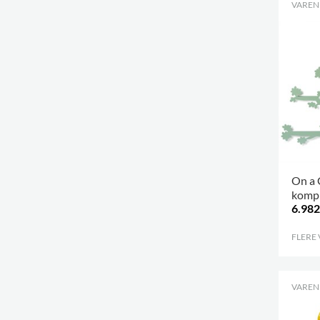
VARENR
On a 
komp
6.982
FLERE
VARENR