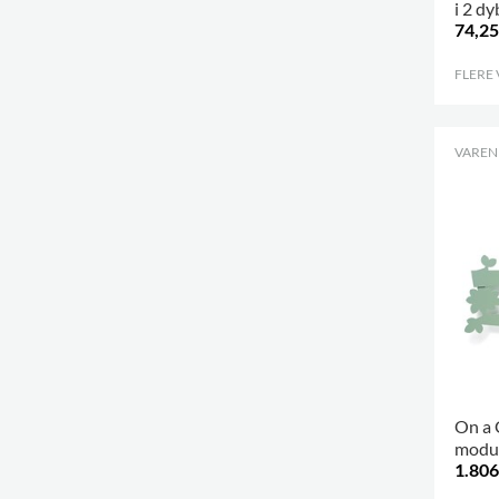
i 2 d
74,25
FLERE
VARENR
On a 
modu
1.806