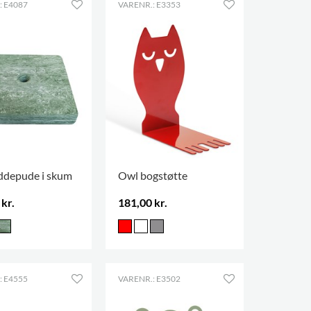
: E4087
VARENR.: E3353
iddepude i skum
Owl bogstøtte
kr.
181,00 kr.
: E4555
VARENR.: E3502