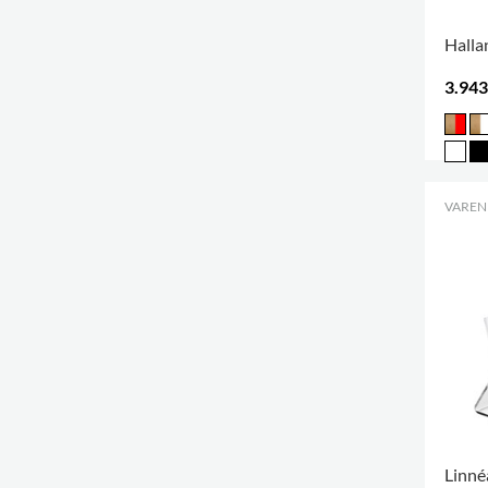
Halla
3.943
VARENR
Linnéa