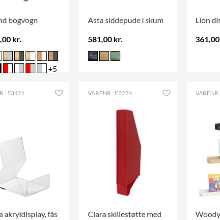
nd bogvogn
Asta siddepude i skum
Lion di
,00 kr.
581,00 kr.
361,00 
.
+5
.: E3421
VARENR.: E3274
VARENR.
 akryldisplay, fås
Clara skillestøtte med
Wood