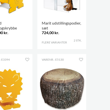
d
Marit udstillingspodier,
bogskrybbe
sæt
0 kr.
724,00 kr.
2 STK.
FLERE VARIANTER
.
: E3394
VARENR.: E5130