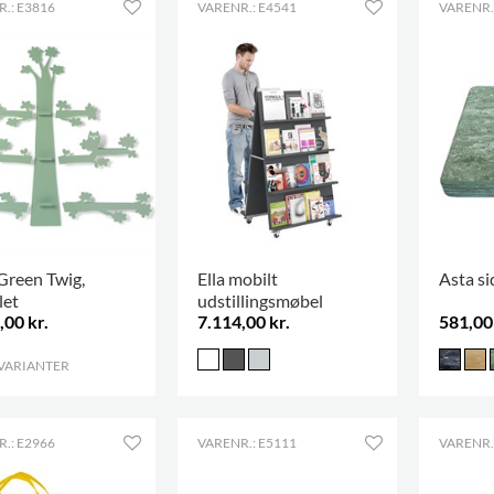
.: E3816
VARENR.: E4541
VARENR.
Green Twig,
Ella mobilt
Asta s
let
udstillingsmøbel
,00 kr.
7.114,00 kr.
581,00 
 VARIANTER
.
.: E2966
VARENR.: E5111
VARENR.