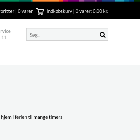
oritter | 0 varer
Indkøbskurv |
0
varer: 0,00 kr.
rvice
 11
d hjem i ferien til mange timers