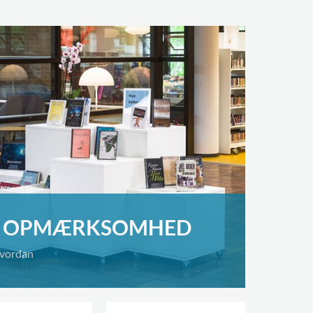
Å OPMÆRKSOMHED
hvordan