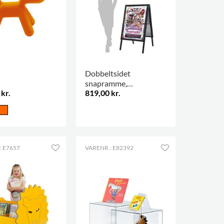
Dobbeltsidet
snapramme,
kr.
819,00 kr.
udendørsbrug
.
: E7657
VARENR.: E82392