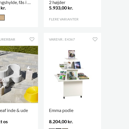
ngshylde, fås i 3
2 højder
kr.
5.933,00 kr.
ser
FLERE VARIANTER
.
URERBAR
VARENR.: E4367
eaf inde & ude
Emma podie
t os
8.204,00 kr.