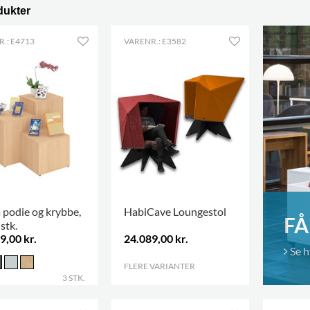
dukter
.: E4713
VARENR.: E3582
 podie og krybbe,
HabiCave Loungestol
F
stk.
9,00 kr.
24.089,00 kr.
Se 
FLERE VARIANTER
.
3 STK.