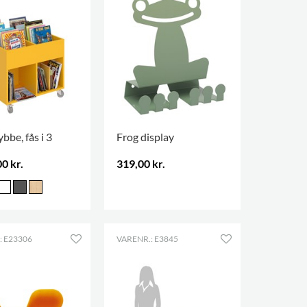
ybbe, fås i 3
Frog display
0 kr.
319,00 kr.
.
: E23306
VARENR.: E3845