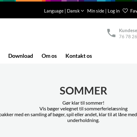
Language | Dansk
Min side | Log in
Fav
Kundese
76 78 26
Download
Om os
Kontakt os
SOMMER
Gør klar til sommer!
Vis bøger velegnet til sommerferielæsning
epakker med en samling af bøger, spil eller andet, klar til at låne me
underholdning.