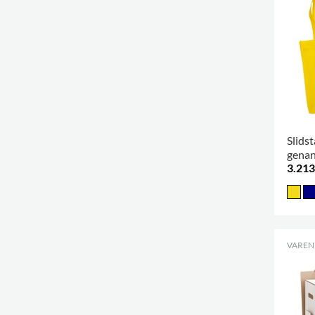
Slids
genan
3.213
Wove
VARENR