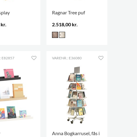
splay
Ragnar Tree puf
kr.
2.518,00 kr.
: E82857
VARENR.: E36080
y
Anna Bogkarrusel, fås i