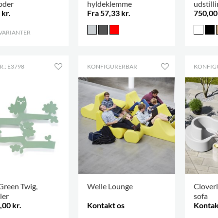
ybder
hyldeklemme
udstilli
 kr.
Fra 57,33 kr.
750,00 
størrel
 VARIANTER
.
.: E3798
KONFIGURERBAR
KONFIG
Green Twig,
Welle Lounge
Cloverl
ler
sofa
,00 kr.
Kontakt os
Kontak