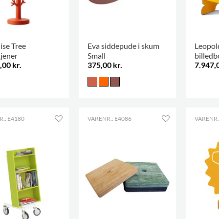
ise Tree
Eva siddepude i skum
Leopol
jener
Small
billed
,00 kr.
375,00 kr.
7.947,0
.
.: E4180
VARENR.: E4086
VARENR.