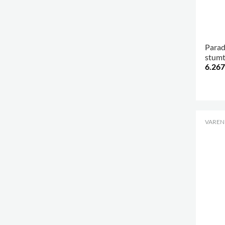
Parad
stumt
6.267
.
VARENR