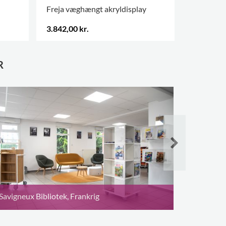
Freja væghængt akryldisplay
Frog disp
3.842,00 kr.
319,00 kr
FLERE VARIANTER
.
.
R
Decines-C
Savigneux Bibliotek, Frankrig