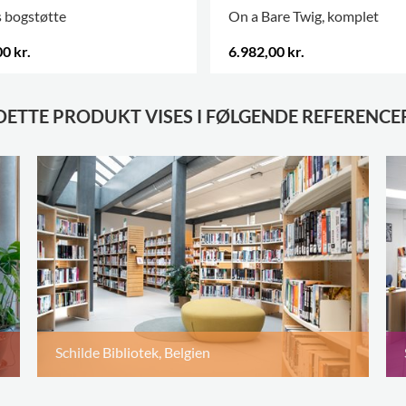
 bogstøtte
On a Bare Twig, komplet
0 kr.
6.982,00 kr.
 VARIANTER
.
FLERE VARIANTER
.
DETTE PRODUKT VISES I FØLGENDE REFERENCE
Schilde Bibliotek, Belgien