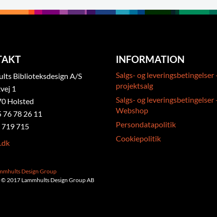
TAKT
INFORMATION
Salgs- og leveringsbetingelser 
ts Biblioteksdesign A/S
projektsalg
vej 1
Salgs- og leveringsbetingelser 
0 Holsted
Webshop
5 76 78 26 11
Persondatapolitik
 719 715
Cookiepolitik
.dk
ammhults Design Group
 © 2017 Lammhults Design Group AB