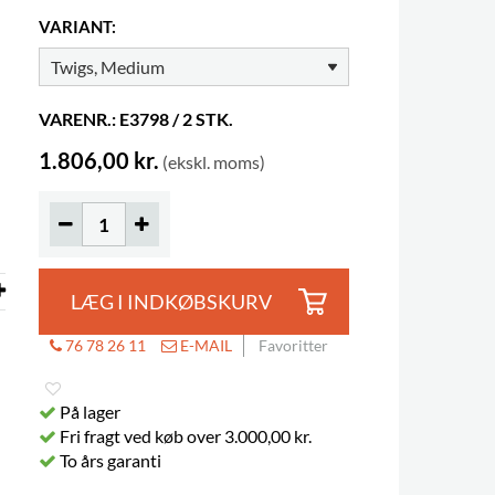
VARIANT:
VARENR.: E3798 / 2 STK.
1.806,00 kr.
(ekskl. moms)
LÆG I INDKØBSKURV
76 78 26 11
E-MAIL
Favoritter
På lager
Fri fragt ved køb over 3.000,00 kr.
To års garanti