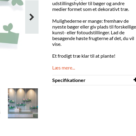
udstillingshylder til bøger og andre
medier formet som et dekorativt træ.
Mulighederne er mange: fremhæv de
nyeste bøger eller giv plads til forskellige
kunst- eller fotoudstillinger. Lad de
besøgende høste frugterne af det, du vil
vise.
Et frodigt træ klar til at plante!
Læs mere...
Specifikationer
Bredde
682 mm
Dybde
55 mm
Højde
184 mm
Farve
grøn
Materiale
pulverlakeret stål