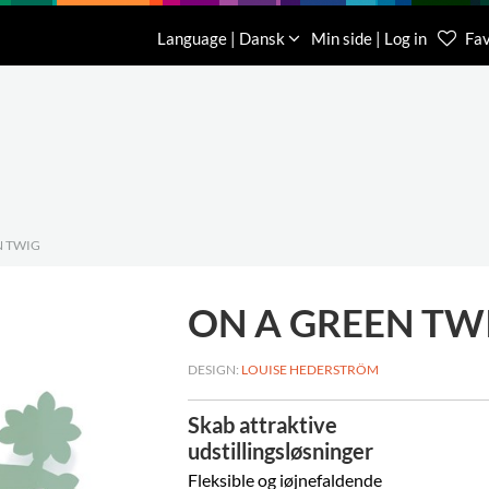
Download
Om os
Kontakt os
Language | Dansk
Min side | Log in
Fav
Kundese
76 78 26
N TWIG
ON A GREEN TW
DESIGN:
LOUISE HEDERSTRÖM
Skab attraktive
udstillingsløsninger
Fleksible og iøjnefaldende