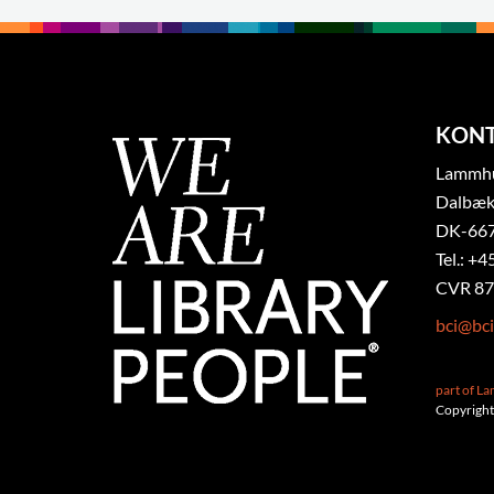
KON
Lammhul
Dalbæk
DK-667
Tel.: +4
CVR 87
bci@bci
part of L
Copyright