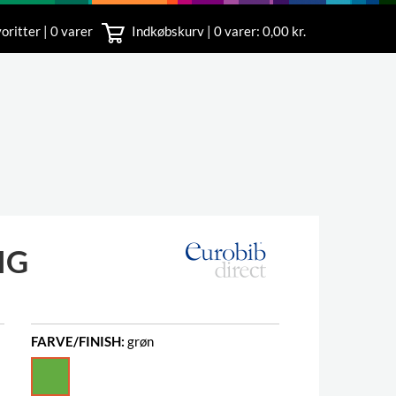
oritter | 0 varer
Indkøbskurv |
0
varer: 0,00 kr.
rvice
 11
IG
FARVE/FINISH:
grøn