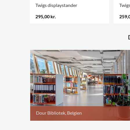
Twigs displaystander
Twigs
295,00 kr.
259,0
.
FLERE
Dour Bibliotek, Belgien