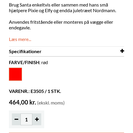
Brug Santa enkeltvis eller sammen med hans små
hjælpere Pixie og Elfy og endda juletræet Nordmann.
Anvendes fritstående eller monteres på vægge eller
endegavle.
Læs mere...
Specifikationer
FARVE/FINISH:
rød
Bredde
230 mm
Dybde
127 mm
Højde
320 mm
VARENR.: E3505 / 1 STK.
Farve
rød
464,00 kr.
(ekskl. moms)
Materiale
pulverlakeret stål
Displaydybde
58 mm
Andet
Nøglehulsbeslag
Farver på materialer
RAL 3000