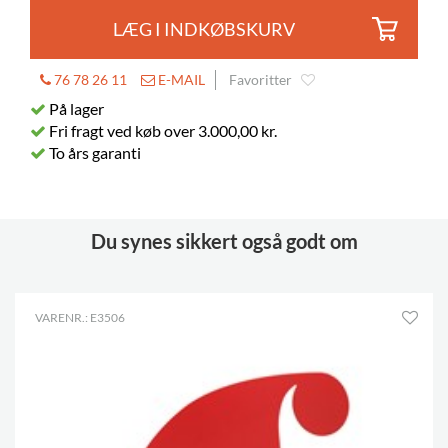
LÆG I INDKØBSKURV
76 78 26 11
E-MAIL
Favoritter
På lager
Fri fragt ved køb over 3.000,00 kr.
To års garanti
Du synes sikkert også godt om
VARENR.: E3506