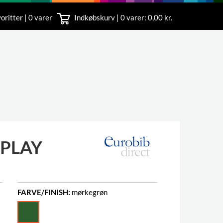
oritter | 0 varer
Indkøbskurv |
0
varer: 0,00 kr.
rvice
 11
PLAY
FARVE/FINISH:
mørkegrøn