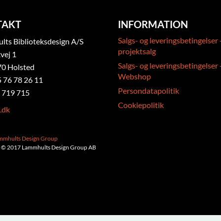
TAKT
INFORMATION
Salgs- og leveringsbetingelser 
ts Biblioteksdesign A/S
projektsalg
vej 1
Salgs- og leveringsbetingelser 
0 Holsted
Webshop
5 76 78 26 11
Persondatapolitik
 719 715
Cookiepolitik
.dk
ammhults Design Group
 © 2017 Lammhults Design Group AB