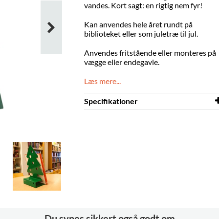
vandes. Kort sagt: en rigtig nem fyr!
Kan anvendes hele året rundt på
biblioteket eller som juletræ til jul.
Anvendes fritstående eller monteres på
vægge eller endegavle.
Læs mere...
Specifikationer
Bredde
198 mm
Dybde
127 mm
Højde
311 mm
Farve
mørkegrøn
Materiale
pulverlakeret stål
Displaydybde
56 mm
Du synes sikkert også godt om
Andet
Nøglehulsbeslag