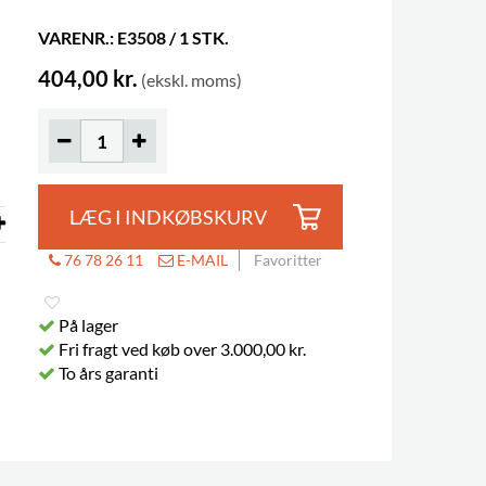
VARENR.: E3508 / 1 STK.
404,00 kr.
(ekskl. moms)
LÆG I INDKØBSKURV
76 78 26 11
E-MAIL
Favoritter
På lager
Fri fragt ved køb over 3.000,00 kr.
To års garanti