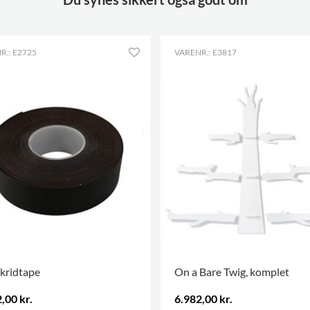
R.: E2725
VARENR.: E3817
kridtape
On a Bare Twig, komplet
,00 kr.
6.982,00 kr.