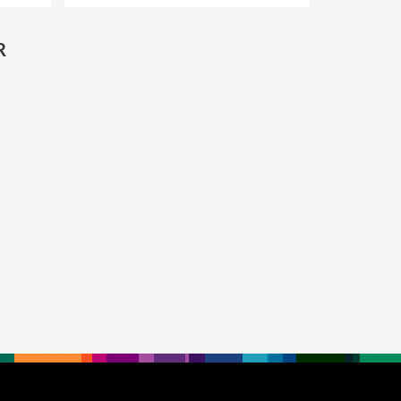
.
.
R