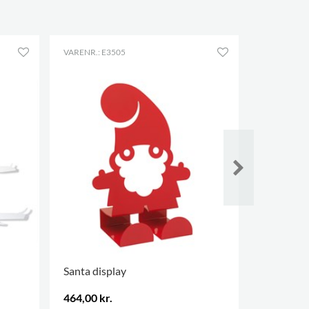
VARENR.: E3505
VARENR.: E
Santa display
Rabbit di
464,00 kr.
295,00 kr