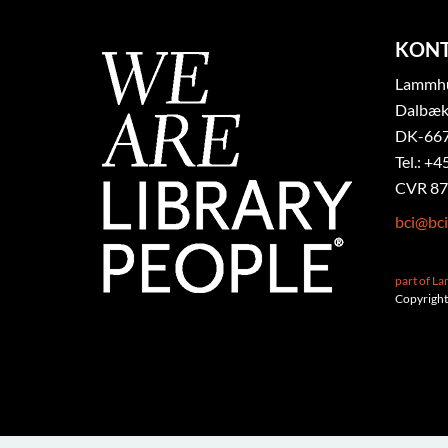
KON
Lammhul
Dalbæk
DK-667
Tel.: +4
CVR 87
bci@bci
part of L
Copyright