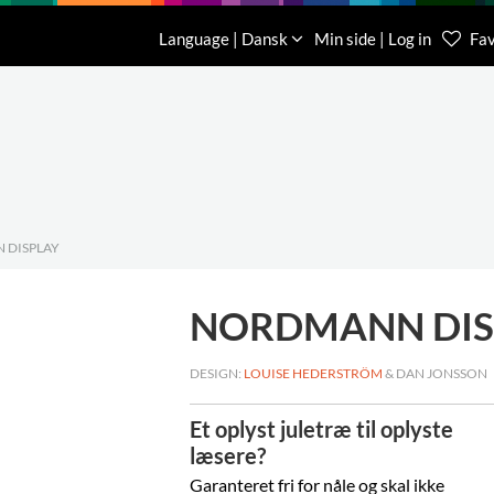
Download
Om os
Kontakt os
Language | Dansk
Min side | Log in
Fav
Kundese
76 78 26
 DISPLAY
NORDMANN DIS
DESIGN:
LOUISE HEDERSTRÖM
& DAN JONSSON
Et oplyst juletræ til oplyste
læsere?
Garanteret fri for nåle og skal ikke