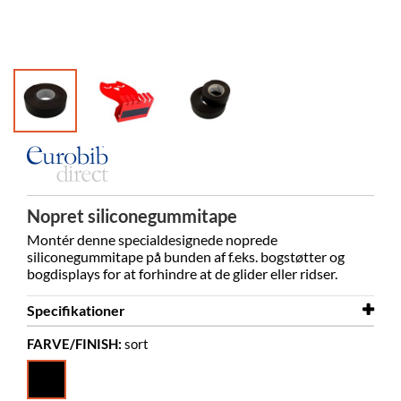
Nopret siliconegummitape
Montér denne specialdesignede noprede
siliconegummitape på bunden af f.eks. bogstøtter og
bogdisplays for at forhindre at de glider eller ridser.
Specifikationer
FARVE/FINISH:
sort
Længde
25 m
Bredde
50 mm