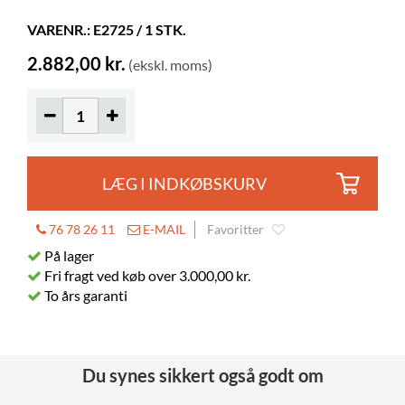
Farve
sort
VARENR.: E2725 / 1 STK.
Materiale
silicone
2.882,00 kr.
(ekskl. moms)
LÆG I INDKØBSKURV
76 78 26 11
E-MAIL
Favoritter
På lager
Fri fragt ved køb over 3.000,00 kr.
To års garanti
Du synes sikkert også godt om