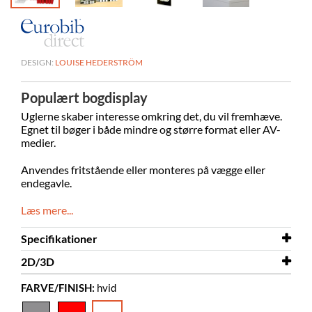
DESIGN:
LOUISE HEDERSTRÖM
Populært bogdisplay
Uglerne skaber interesse omkring det, du vil fremhæve.
Egnet til bøger i både mindre og større format eller AV-
medier.
Anvendes
fritstående eller monteres på vægge eller
endegavle.
Læs mere...
Specifikationer
2D/3D
Bredde
117 mm
FARVE/FINISH:
hvid
Dybde
2D/3D
92 mm
Owl S 3D.dwg