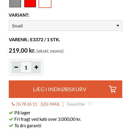
Højde
191 mm
Farve
hvid
VARIANT:
Materiale
pulverlakeret stål
Displaydybde
25 mm
VARENR.: E3372 / 1 STK.
Andet
Nøglehulsbeslag
Farver på materialer
RAL 9016
219,00 kr.
(ekskl. moms)
LÆG I INDKØBSKURV
76 78 26 11
E-MAIL
Favoritter
På lager
Fri fragt ved køb over 3.000,00 kr.
To års garanti