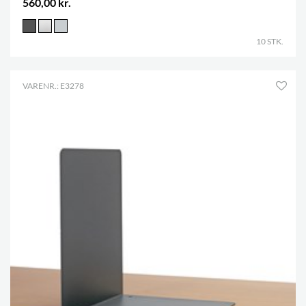
560,00 kr.
10 STK.
VARENR.: E3278