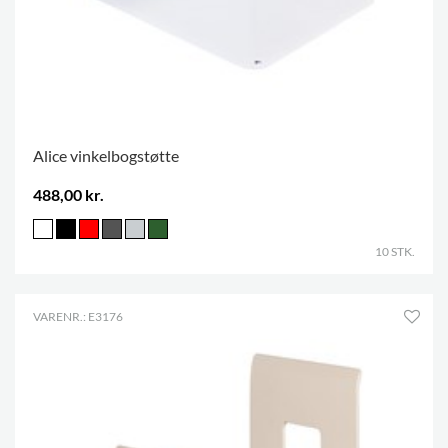
Alice vinkelbogstøtte
488,00 kr.
10 STK.
VARENR.: E3176