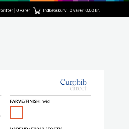
oritter | 0 varer
Indkøbskurv |
0
varer: 0,00 kr.
rvice
 11
FARVE/FINISH:
hvid
å
VARENR.: E2349 / 50 STK.