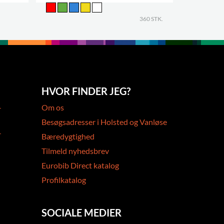
FLERE VAR
360 STK.
HVOR FINDER JEG?
-
Om os
Besøgsadresser i Holsted og Vanløse
-
Bæredygtighed
Tilmeld nyhedsbrev
Eurobib Direct katalog
Profilkatalog
SOCIALE MEDIER