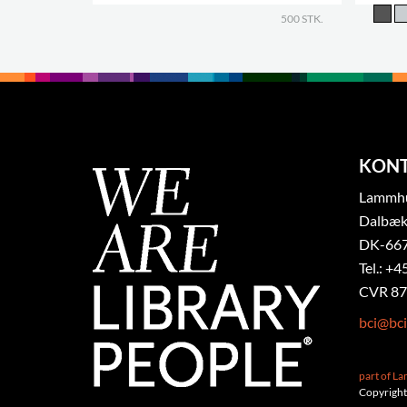
.
500 STK.
KON
Lammhul
Dalbæk
DK-667
Tel.: +4
CVR 87
bci@bci
part of L
Copyright