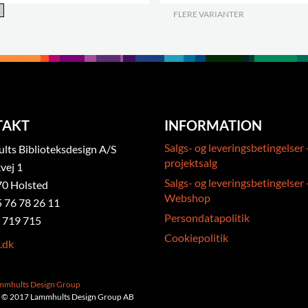
FLERE VARIANTER
.
TAKT
INFORMATION
Salgs- og leveringsbetingelser 
ts Biblioteksdesign A/S
projektsalg
vej 1
Salgs- og leveringsbetingelser 
0 Holsted
Webshop
5 76 78 26 11
Persondatapolitik
 719 715
Cookiepolitik
.dk
ammhults Design Group
 © 2017 Lammhults Design Group AB