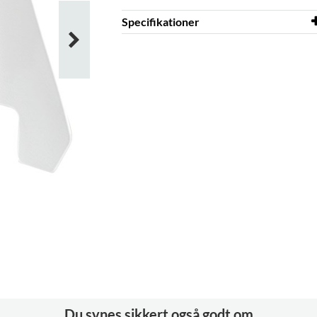
Specifikationer
Bredde
148 mm
Højde
77 mm
Farve
hvid
Materiale
plastik, PP
Du synes sikkert også godt om