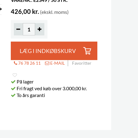
426,00 kr.
(ekskl. moms)
LÆG I INDKØBSKURV
76 78 26 11
E-MAIL
Favoritter
På lager
Fri fragt ved køb over 3.000,00 kr.
To års garanti