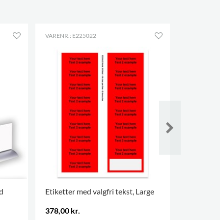
VARENR.: E225022
VARENR.: E
d
Etiketter med valgfri tekst, Large
Blockus sk
378,00 kr.
1.006,00 