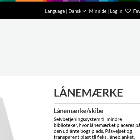
Download
Om os
Kontakt os
Language | Dansk
Min side | Log in
Fav
Kundese
76 78 26
LÅNEMÆRKE
Lånemærke/skibe
Selvbetjeningssystem til mindre
biblioteker, hvor lånemærket placeres p
den udlånte bogs plads. Påsvejset og
transparent plast til f.eks. låneblanket.