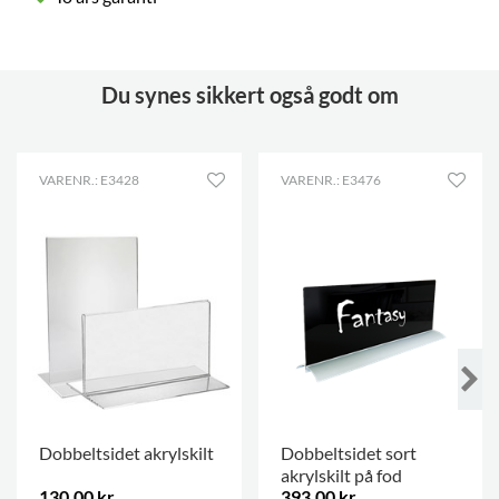
Du synes sikkert også godt om
VARENR.: E3428
VARENR.: E3476
Dobbeltsidet akrylskilt
Dobbeltsidet sort
akrylskilt på fod
130,00 kr.
393,00 kr.