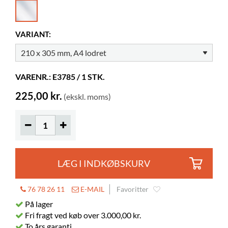
Højde
305 mm
Farve
klar
VARIANT:
Materiale
gennemsigtig akryl, PMMA, aluminium
VARENR.: E3785 / 1 STK.
225,00 kr.
(ekskl. moms)
LÆG I INDKØBSKURV
76 78 26 11
E-MAIL
Favoritter
På lager
Fri fragt ved køb over 3.000,00 kr.
To års garanti