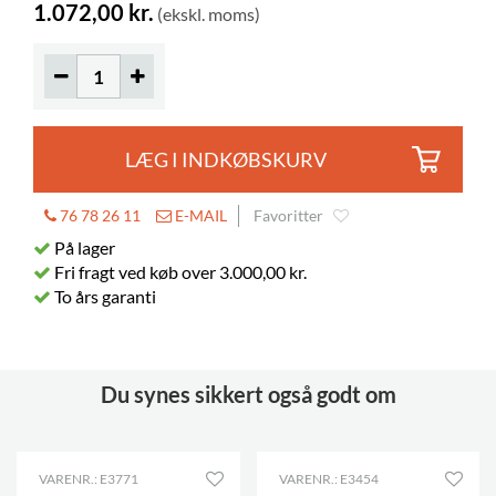
1.072,00 kr.
(ekskl. moms)
LÆG I INDKØBSKURV
76 78 26 11
E-MAIL
Favoritter
På lager
Fri fragt ved køb over 3.000,00 kr.
To års garanti
Du synes sikkert også godt om
VARENR.: E3771
VARENR.: E3454