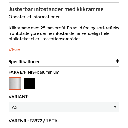
Justerbar infostander med klikramme
Opdater let informationer.
Klikramme med 25 mm profil. En solid fod og anti-refleks
frontplade gøre denne infostander anvendelig i hele
biblioteket eller i receptionsområdet.
Video.
Specifikationer
FARVE/FINISH:
aluminium
Bredde
330 mm
Højde
1200 mm
Farve
aluminium
VARIANT:
Materiale
aluminium
Andet
A3
VARENR.: E3872 / 1 STK.