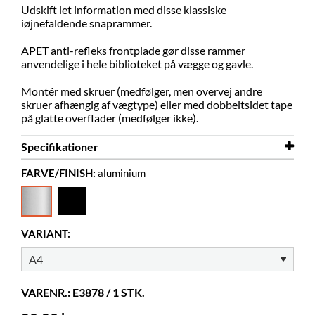
Udskift let information med disse klassiske
iøjnefaldende snaprammer.
APET anti-refleks frontplade gør disse rammer
anvendelige i hele biblioteket på vægge og gavle.
Montér med skruer (medfølger, men overvej andre
skruer afhængig af vægtype) eller med dobbeltsidet tape
på glatte overflader (medfølger ikke).
Specifikationer
FARVE/FINISH:
aluminium
Bredde
241 mm
Højde
328 mm
Farve
aluminium
VARIANT:
Materiale
aluminium
VARENR.: E3878 / 1 STK.