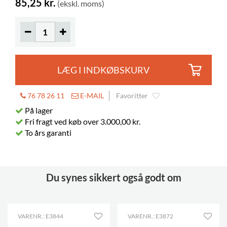
85,25 kr.
(ekskl. moms)
LÆG I INDKØBSKURV
76 78 26 11
E-MAIL
Favoritter
På lager
Fri fragt ved køb over 3.000,00 kr.
To års garanti
Du synes sikkert også godt om
VARENR.: E3844
VARENR.: E3872