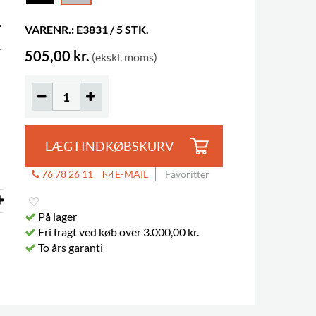
.
VARENR.: E3831 / 5 STK.
r
505,00 kr.
(ekskl. moms)
LÆG I INDKØBSKURV
76 78 26 11
E-MAIL
Favoritter
På lager
Fri fragt ved køb over 3.000,00 kr.
To års garanti