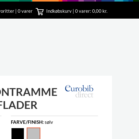
oritter | 0 varer
Indkøbskurv |
0
varer: 0,00 kr.
rvice
 11
RONTRAMME
FLADER
FARVE/FINISH:
sølv