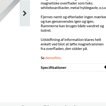
magnetiske overflader som f.eks.
whiteboardtavler, metal hyldegavle, o.s.v
Fjernes nemt og efterlader ingen mærke
og kan genanvendes igen og igen.
Rammerne kan bruges både vandret og
lodret.
Udskiftning af information klares helt
enkelt ved blot at løfte magnetrammen
fra overfladen, den sidder på.
Se
demofilm
.
Specifikationer
Bredde
323 mm
Højde
446 mm
Farve
sølv
Materiale
PVC