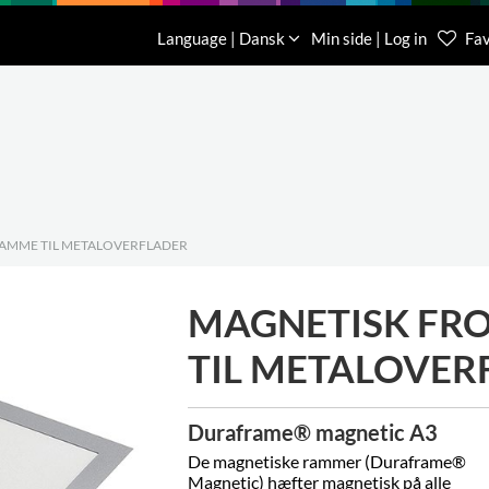
Download
Om os
Kontakt os
Language | Dansk
Min side | Log in
Fav
Kundese
76 78 26
AMME TIL METALOVERFLADER
MAGNETISK F
TIL METALOVER
Duraframe® magnetic A3
De magnetiske rammer (
Duraframe®
Magnetic) hæfter magnetisk på alle