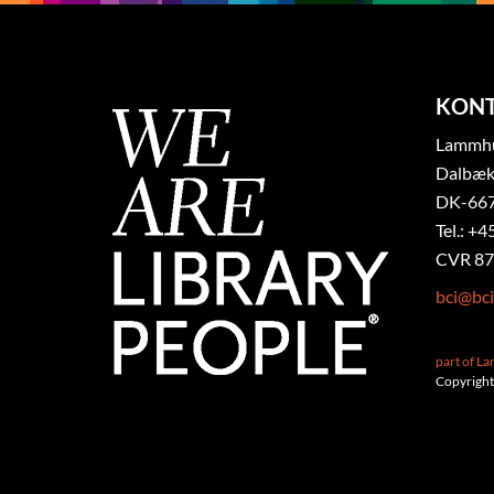
KON
Lammhul
Dalbæk
DK-667
Tel.: +4
CVR 87
bci@bci
part of L
Copyright