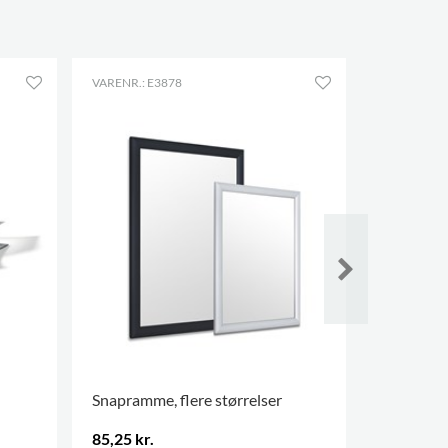
VARENR.: E3878
VARENR.: E
Snapramme, flere størrelser
Dobbeltsi
85,25 kr.
225,00 kr