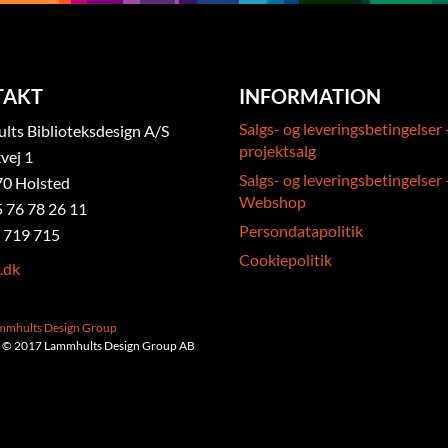
TAKT
INFORMATION
Salgs- og leveringsbetingelser 
ts Biblioteksdesign A/S
projektsalg
vej 1
Salgs- og leveringsbetingelser 
0 Holsted
Webshop
5 76 78 26 11
Persondatapolitik
 719 715
Cookiepolitik
.dk
ammhults Design Group
 © 2017 Lammhults Design Group AB