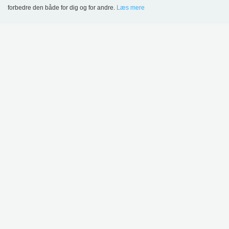
forbedre den både for dig og for andre.
Læs mere
Language
Login
Grue Bibliotek, Norge