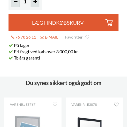
LÆG I INDKØBSKURV
76 78 26 11
E-MAIL
Favoritter
På lager
Fri fragt ved køb over 3.000,00 kr.
To års garanti
Du synes sikkert også godt om
VARENR.: E3767
VARENR.: E3878