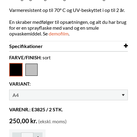
V
armeresistent op til 70° C og UV-beskyttet i op til 2 år.
En skraber medfølger til opsætningen, og alt du har brug
for er en sprayflaske med vand og en smule
opvaskemiddel.
Se
demofilm
.
Specifikationer
FARVE/FINISH:
sort
Bredde
236 mm
Højde
323 mm
Farve
sort
VARIANT:
Materiale
PVC
VARENR.: E3825 / 2 STK.
250,00 kr.
(ekskl. moms)