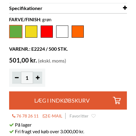
Specifikationer
FARVE/FINISH:
grøn
Diameter
70 mm
Farve
grøn
Materiale
papir
VARENR.: E2224 / 500 STK.
501,00 kr.
(ekskl. moms)
LÆG I INDKØBSKURV
76 78 26 11
E-MAIL
Favoritter
På lager
Fri fragt ved køb over 3.000,00 kr.