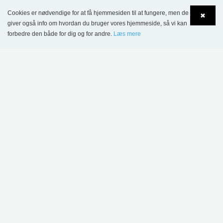
Cookies er nødvendige for at få hjemmesiden til at fungere, men de
✖
giver også info om hvordan du bruger vores hjemmeside, så vi kan
forbedre den både for dig og for andre.
Læs mere
Kiruna bibliotek, Sverige
Language
Login