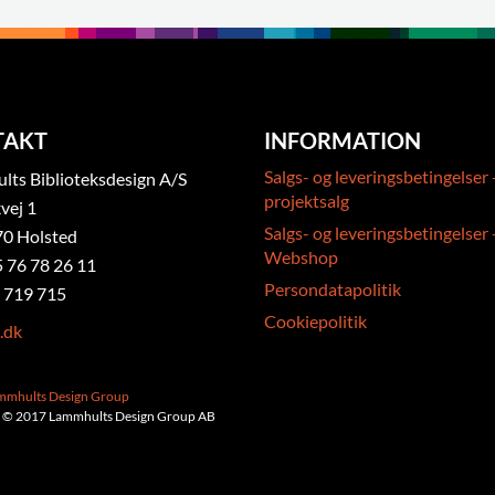
TAKT
INFORMATION
Salgs- og leveringsbetingelser 
ts Biblioteksdesign A/S
projektsalg
vej 1
Salgs- og leveringsbetingelser 
0 Holsted
Webshop
5 76 78 26 11
Persondatapolitik
 719 715
Cookiepolitik
.dk
ammhults Design Group
 © 2017 Lammhults Design Group AB