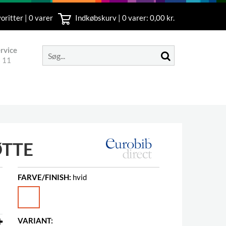
oritter | 0 varer
Indkøbskurv |
0
varer: 0,00 kr.
rvice
 11
ØTTE
FARVE/FINISH:
hvid
VARIANT: