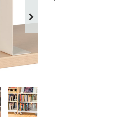
Bredde
130 mm
Dybde
110 mm
Højde
150 mm
Farve
hvid
Materiale
pulverlakeret stål
Farver på materialer
A03 RAL 9016
Stjørdal Bibliotek, Norge