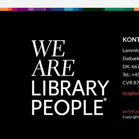
KON
Lammhul
Dalbæk
DK-667
Tel.: +4
CVR 87
bci@bci
part of L
Copyright