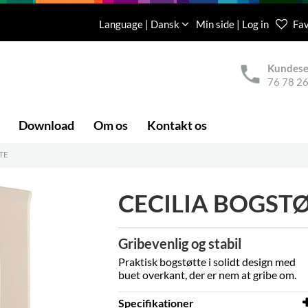
Language | Dansk
Min side | Log in
Fav
Kundese
76 78 26
Download
Om os
Kontakt os
TE
CECILIA BOGST
Gribevenlig og stabil
Praktisk bogstøtte i solidt design med
buet overkant, der er nem at gribe om.
Specifikationer