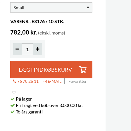
VARENR.: E3176 / 10 STK.
782,00 kr.
(ekskl. moms)
LÆG I INDKØBSKURV
Hedda Anderssongymnasiet, Lund, Sver
76 78 26 11
E-MAIL
Favoritter
På lager
Fri fragt ved køb over 3.000,00 kr.
To års garanti