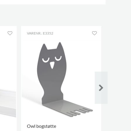
VARENR.: E3352
VARENR.: E
Owl bogstøtte
Hold-on v