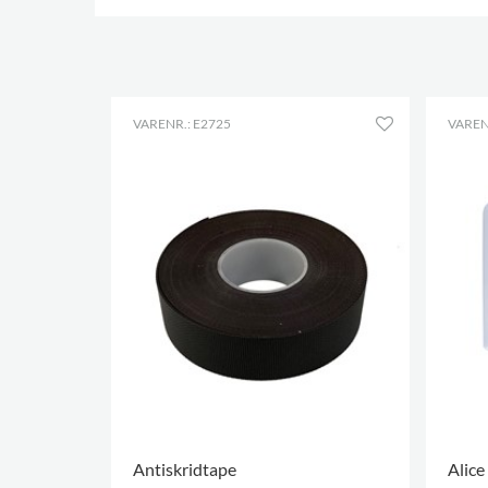
VARENR.: E2725
VAREN
Antiskridtape
Alice