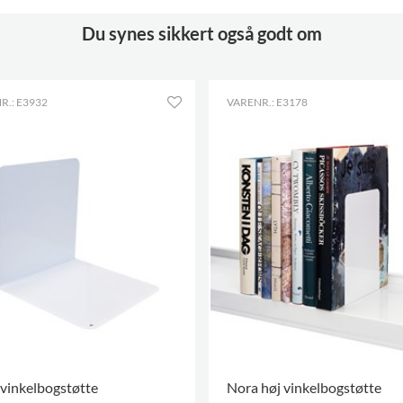
Du synes sikkert også godt om
R.: E3932
VARENR.: E3178
 vinkelbogstøtte
Nora høj vinkelbogstøtte