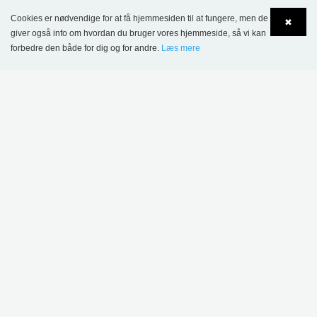
Cookies er nødvendige for at få hjemmesiden til at fungere, men de
✖
giver også info om hvordan du bruger vores hjemmeside, så vi kan
forbedre den både for dig og for andre.
Læs mere
Kiruna bibliotek, Sverige
Language
Login