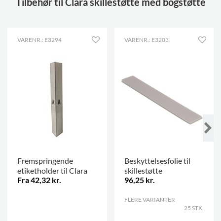
Tilbehør til Clara skillestøtte med bogstøtte
VARENR.: E3294
VARENR.: E3203
Fremspringende
Beskyttelsesfolie til
etiketholder til Clara
skillestøtte
Fra 42,32 kr.
96,25 kr.
.
FLERE VARIANTER
.
25 STK.