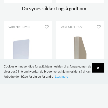
Du synes sikkert også godt om
VARENR.: E3932
VARENR.: E3272
Cookies er nødvendige for at få hjemmesiden til at fungere, men de
✖
giver også info om hvordan du bruger vores hjemmeside, så vi kan
forbedre den både for dig og for andre.
Læs mere
Language
Login
Alice vinkelbogstøtte
Clara skillestøtte med
hyldeklemme
488,00 kr.
Fra 57,33 kr.