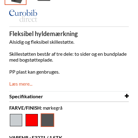
Fleksibel hyldemærkning
Alsidig og fleksibel skillestøtte.
Skillestøtten består af tre dele: to sider og en bundplade
med bogstøtteplade.
PP plast kan genbruges.
Læs mere...
Specifikationer
FARVE/FINISH:
mørkegrå
Bredde
36 mm
Dybde
125 mm
Højde
222 mm
VARENR.: E3271 / 1 STK.