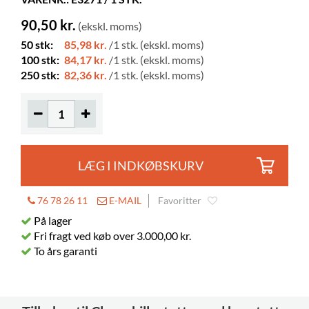
Farve
mørkegrå
90,50 kr.
(ekskl. moms)
Materiale
PP
50 stk:
85,98 kr.
/1 stk. (ekskl. moms)
Farver på materialer
RAL 7024
100 stk:
84,17 kr.
/1 stk. (ekskl. moms)
250 stk:
82,36 kr.
/1 stk. (ekskl. moms)
LÆG I INDKØBSKURV
76 78 26 11
E-MAIL
Favoritter
På lager
Fri fragt ved køb over 3.000,00 kr.
To års garanti