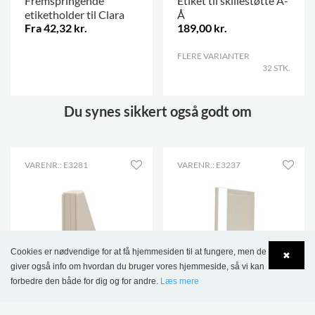
Fremspringende
Etiket til skillestøtte A-
etiketholder til Clara
Å
Fra 42,32 kr.
189,00 kr.
.
FLERE VARIANTER
.
32 STK.
Du synes sikkert også godt om
VARENR.: E3281
VARENR.: E3237
Cookies er nødvendige for at få hjemmesiden til at fungere, men de
✖
giver også info om hvordan du bruger vores hjemmeside, så vi kan
forbedre den både for dig og for andre.
Læs mere
Language
Login