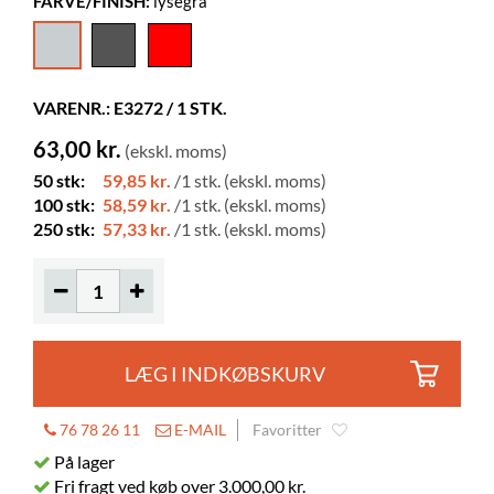
FARVE/FINISH:
lysegrå
Bredde
36 mm
Dybde
125 mm
Højde
222 mm
VARENR.: E3272 / 1 STK.
Farve
lysegrå
63,00 kr.
(ekskl. moms)
Materiale
PP
50 stk:
59,85 kr.
/1 stk. (ekskl. moms)
100 stk:
58,59 kr.
/1 stk. (ekskl. moms)
250 stk:
57,33 kr.
/1 stk. (ekskl. moms)
LÆG I INDKØBSKURV
76 78 26 11
E-MAIL
Favoritter
På lager
Fri fragt ved køb over 3.000,00 kr.