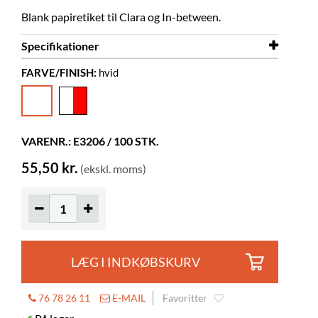
Blank papiretiket til Clara og In-between.
Specifikationer
FARVE/FINISH:
hvid
Bredde
31 mm
Højde
217 mm
Farve
hvid
VARENR.: E3206 / 100 STK.
Materiale
papir
55,50 kr.
(ekskl. moms)
LÆG I INDKØBSKURV
76 78 26 11
E-MAIL
Favoritter