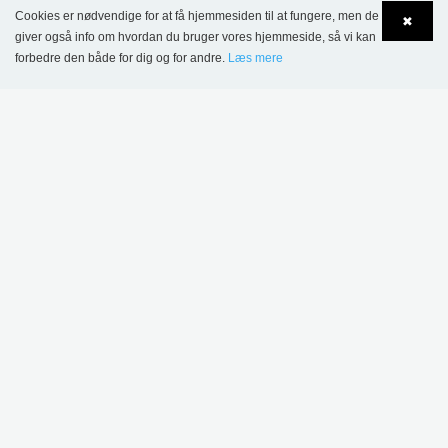
Cookies er nødvendige for at få hjemmesiden til at fungere, men de
✖
giver også info om hvordan du bruger vores hjemmeside, så vi kan
Westerlundska Gymnasium, Enköping, Sverige
forbedre den både for dig og for andre.
Læs mere
Language
Login