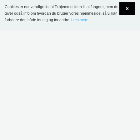
Cookies er nødvendige for at få hjemmesiden til at fungere, men de
✖
giver også info om hvordan du bruger vores hjemmeside, så vi kan
forbedre den både for dig og for andre.
Læs mere
Kiruna bibliotek, Sverige
Language
Login