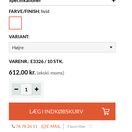
Specifikationer
FARVE/FINISH:
hvid
Dybde
140 mm
Højde
190 mm
Farve
hvid
VARIANT:
Materiale
pulverlakeret stål
VARENR.: E3326 / 10 STK.
612,00 kr.
(ekskl. moms)
LÆG I INDKØBSKURV
76 78 26 11
E-MAIL
Favoritter