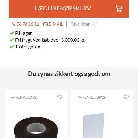
LÆG I INDKØBSKURV
76 78 26 11
E-MAIL
Favoritter
På lager
Fri fragt ved køb over 3.000,00 kr.
To års garanti
Du synes sikkert også godt om
VARENR.: E2725
VARENR.: E3932