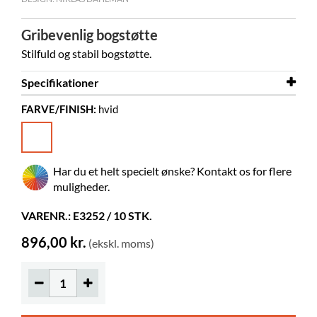
Gribevenlig bogstøtte
Stilfuld og stabil bogstøtte.
Specifikationer
FARVE/FINISH:
hvid
Bredde
150 mm
Dybde
164 mm
Højde
200 mm
Har du et helt specielt ønske? Kontakt os for flere
Farve
hvid
muligheder.
Materiale
pulverlakeret stål
VARENR.: E3252 / 10 STK.
896,00 kr.
(ekskl. moms)