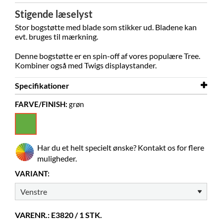
Stigende læselyst
Stor bogstøtte med blade som stikker ud. Bladene kan
evt. bruges til mærkning.
Denne bogstøtte er en spin-off af vores populære Tree.
Kombiner også med Twigs displaystander.
Specifikationer
FARVE/FINISH:
grøn
Bredde
226 mm
Dybde
110 mm
Højde
246 mm
Har du et helt specielt ønske? Kontakt os for flere
Farve
grøn
muligheder.
Materiale
pulverlakeret stål
VARIANT:
Farver på materialer
RAL 6021
VARENR.: E3820 / 1 STK.