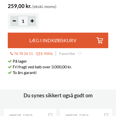
259,00 kr.
(ekskl. moms)
LÆG I INDKØBSKURV
76 78 26 11
E-MAIL
Favoritter
På lager
Fri fragt ved køb over 3.000,00 kr.
To års garanti
Du synes sikkert også godt om
VARENR.: E3818
VARENR.: E3816