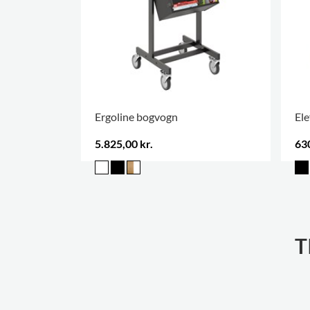
Ergoline bogvogn
Ele
5.825,00 kr.
630
T