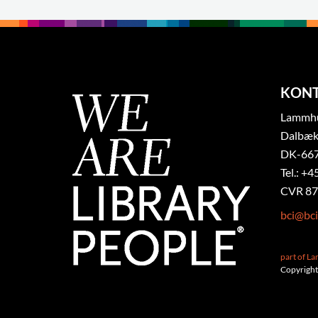
KON
Lammhul
Dalbæk
DK-667
Tel.: +4
CVR 87
bci@bci
part of L
Copyright