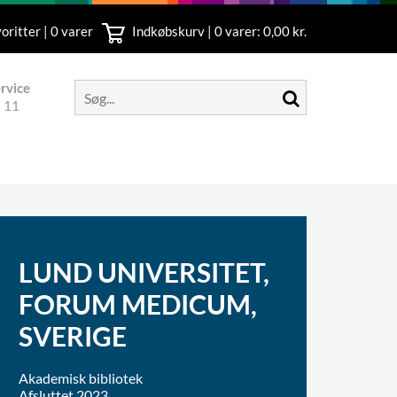
oritter | 0 varer
Indkøbskurv |
0
varer: 0,00 kr.
rvice
 11
LUND UNIVERSITET,
FORUM MEDICUM,
SVERIGE
Akademisk bibliotek
Afsluttet 2023