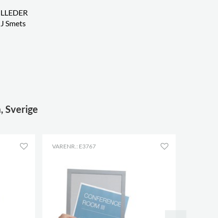
ILLEDER
J Smets
, Sverige
VARENR.: E3767
VARENR.: