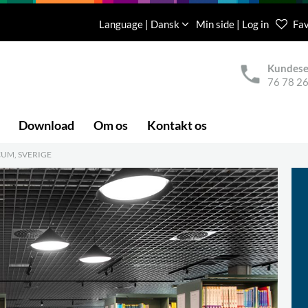
Language | Dansk
Min side | Log in
Fav
Kundese
76 78 26
Download
Om os
Kontakt os
UM, SVERIGE