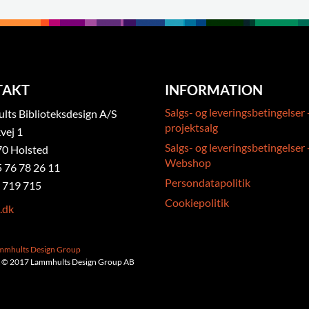
TAKT
INFORMATION
Salgs- og leveringsbetingelser 
ts Biblioteksdesign A/S
projektsalg
vej 1
Salgs- og leveringsbetingelser 
0 Holsted
Webshop
5 76 78 26 11
Persondatapolitik
 719 715
Cookiepolitik
.dk
ammhults Design Group
 © 2017 Lammhults Design Group AB