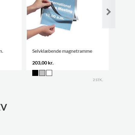
n.
Selvklæbende magnetramme
Cecilia
203,00 kr.
896,00 
FLERE V
2 STK.
EV