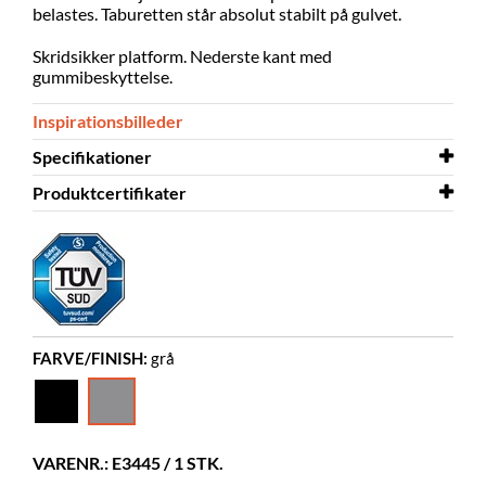
belastes. Taburetten står absolut stabilt på gulvet.
Skridsikker platform. Nederste kant med
gummibeskyttelse.
Inspirationsbilleder
Specifikationer
Produktcertifikater
Højde
400 mm
Diameter
Produktcertifikater
410 mm
GS - TÜV
Farve
grå
Materiale
pulverlakeret stål
Andet
Max 150 kg
FARVE/FINISH:
grå
VARENR.: E3445 / 1 STK.