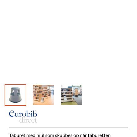
Westerlu
Sverige
Taburet med hjul som skubbes op når taburetten