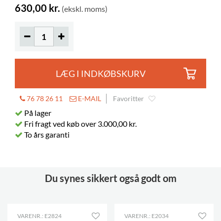
630,00 kr.
(ekskl. moms)
LÆG I INDKØBSKURV
76 78 26 11
E-MAIL
Favoritter
På lager
Fri fragt ved køb over 3.000,00 kr.
To års garanti
Du synes sikkert også godt om
VARENR.: E2824
VARENR.: E2034