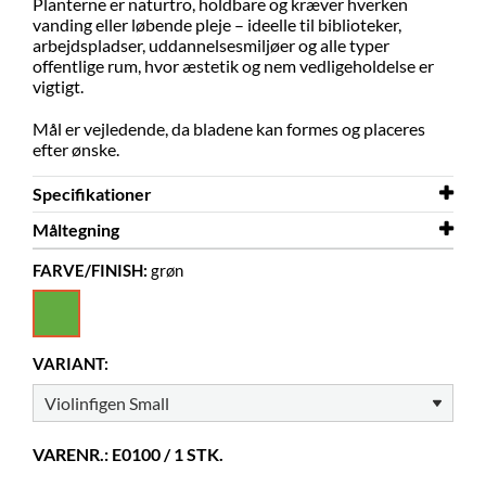
Planterne er naturtro, holdbare og kræver hverken
vanding eller løbende pleje – ideelle til biblioteker,
arbejdspladser, uddannelsesmiljøer og alle typer
offentlige rum, hvor æstetik og nem vedligeholdelse er
vigtigt.
Mål er vejledende, da bladene kan formes og placeres
efter ønske.
Specifikationer
Måltegning
Højde
900 mm
FARVE/FINISH:
grøn
Diameter
Måltegning
600 mm
Kunstig plante
Farve
grøn
Materiale
polyester, PVC, PP, PE
VARIANT:
Andet
Potte: Ø110-125 x H115 mm
VARENR.: E0100 / 1 STK.