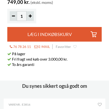
749,00 kr.
(ekskl. moms)
LÆG I INDKØBSKURV
76 78 26 11
E-MAIL
Favoritter
På lager
Fri fragt ved køb over 3.000,00 kr.
To års garanti
Du synes sikkert også godt om
VARENR.: E3816