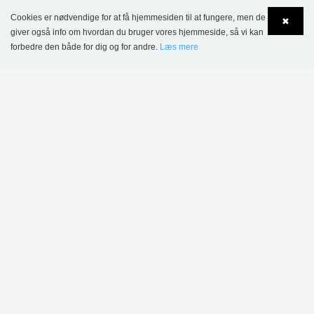
Cookies er nødvendige for at få hjemmesiden til at fungere, men de
✖
6.982,00 kr.
giver også info om hvordan du bruger vores hjemmeside, så vi kan
forbedre den både for dig og for andre.
Læs mere
FLERE VARIANTER
.
Language
Login