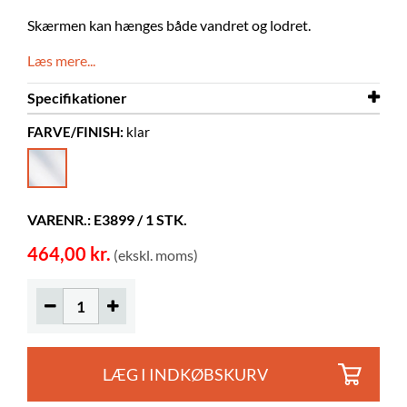
Skærmen kan hænges både vandret og lodret.
Læs mere...
Specifikationer
FARVE/FINISH:
klar
Bredde
1000 mm
Højde
700 mm
Farve
klar
VARENR.: E3899 / 1 STK.
Materiale
gennemsigtig akryl, stål
464,00 kr.
(ekskl. moms)
LÆG I INDKØBSKURV