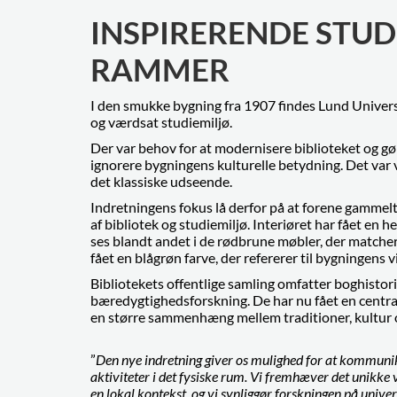
INSPIRERENDE STUD
RAMMER
I den smukke bygning fra 1907 findes Lund Univers
og værdsat studiemiljø.
Der var behov for at modernisere biblioteket og g
ignorere bygningens kulturelle betydning. Det var 
det klassiske udseende.
Indretningens fokus lå derfor på at forene gamme
af bibliotek og studiemiljø. Interiøret har fået en h
ses blandt andet i de rødbrune møbler, der matche
fået en blågrøn farve, der refererer til bygningens 
Bibliotekets offentlige samling omfatter boghistor
bæredygtighedsforskning. De har nu fået en central 
en større sammenhæng mellem traditioner, kultur og
”
Den nye indretning giver os mulighed for at kommunike
aktiviteter i det fysiske rum. Vi fremhæver det unikke 
en lokal kontekst, og vi synliggør forskningen på univers