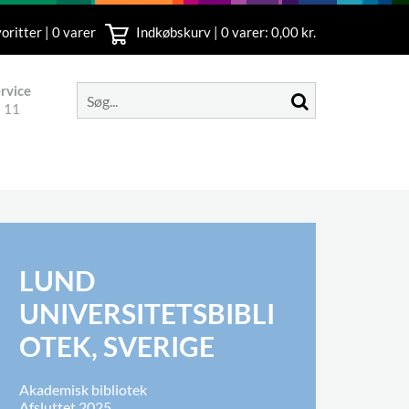
oritter | 0 varer
Indkøbskurv |
0
varer: 0,00 kr.
rvice
 11
LUND
UNIVERSITETSBIBLI
OTEK, SVERIGE
Akademisk bibliotek
Afsluttet 2025