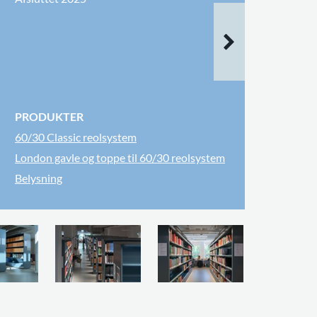
PRODUKTER
60/30 Classic reolsystem
London gavle og toppe til 60/30 reolsystem
Belysning