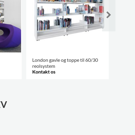
London gavle og toppe til 60/30
Belysn
reolsystem
Kontakt os
Kontak
FLERE VARIANTER
.
FLERE V
EV