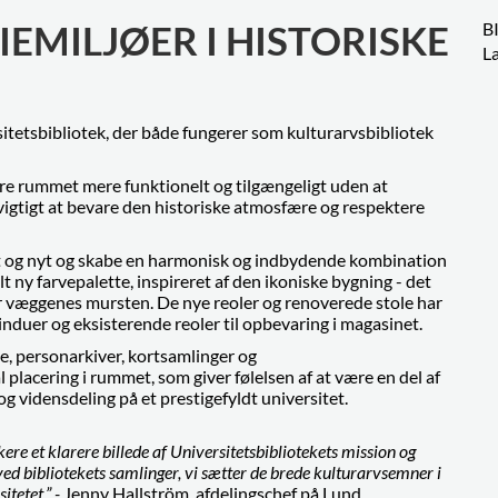
IEMILJØER I HISTORISKE
B
L
itetsbibliotek, der både fungerer som kulturarvsbibliotek
øre rummet mere funktionelt og tilgængeligt uden at
vigtigt at bevare den historiske atmosfære og respektere
lt og nyt og skabe en harmonisk og indbydende kombination
elt ny farvepalette, inspireret af den ikoniske bygning - det
r væggenes mursten. De nye reoler og renoverede stole har
vinduer og eksisterende reoler til opbevaring i magasinet.
ie, personarkiver, kortsamlinger og
placering i rummet, som giver følelsen af at være en del af
 vidensdeling på et prestigefyldt universitet.
re et klarere billede af Universitetsbibliotekets mission og
ved bibliotekets samlinger, vi sætter de brede kulturarvsemner i
itetet.” -
Jenny Hallström, afdelingschef på Lund