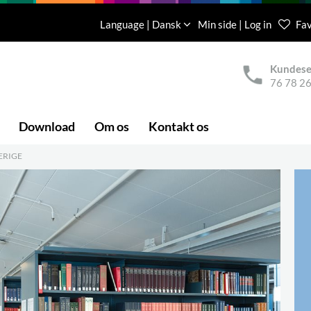
Language | Dansk
Min side | Log in
Fav
Kundese
76 78 26
Download
Om os
Kontakt os
ERIGE