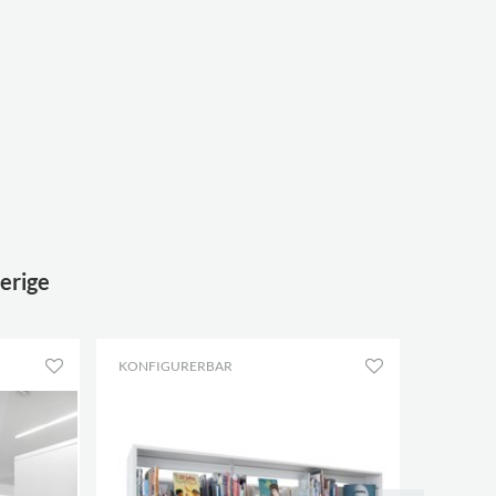
verige
KONFIGURERBAR
KONFIG