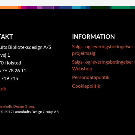
TAKT
INFORMATION
Salgs- og leveringsbetingelser 
ts Biblioteksdesign A/S
projektsalg
vej 1
Salgs- og leveringsbetingelser 
0 Holsted
Webshop
5 76 78 26 11
Persondatapolitik
 719 715
Cookiepolitik
.dk
ammhults Design Group
 © 2017 Lammhults Design Group AB