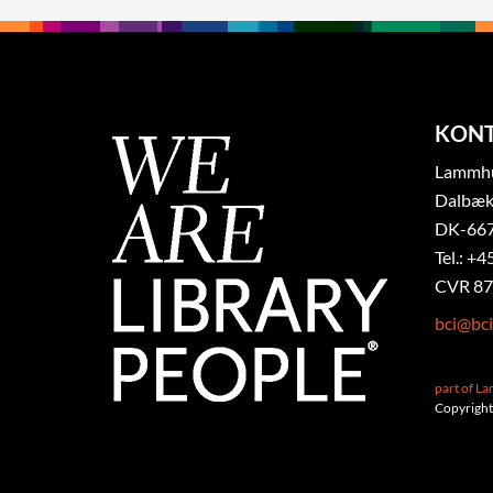
KON
Lammhul
Dalbæk
DK-667
Tel.: +4
CVR 87
bci@bci
part of L
Copyright