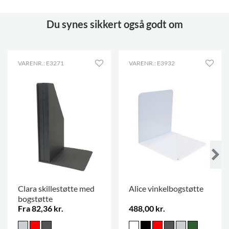
Du synes sikkert også godt om
VARENR.: E3271
VARENR.: E3932
Clara skillestøtte med
Alice vinkelbogstøtte
bogstøtte
Fra 82,36 kr.
488,00 kr.