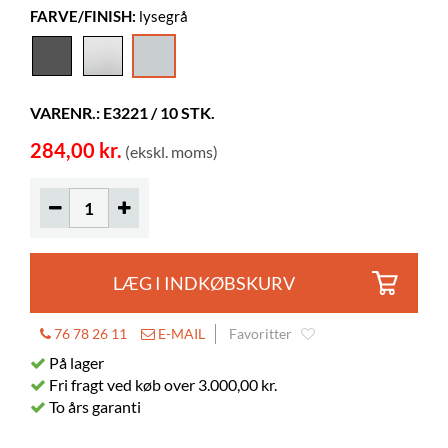
FARVE/FINISH:
lysegrå
Dybde
140 mm
Højde
215 mm
Farve
lysegrå
VARENR.: E3221 / 10 STK.
Materiale
PS
284,00 kr.
(ekskl. moms)
LÆG I INDKØBSKURV
76 78 26 11
E-MAIL
Favoritter
På lager
Fri fragt ved køb over 3.000,00 kr.
To års garanti