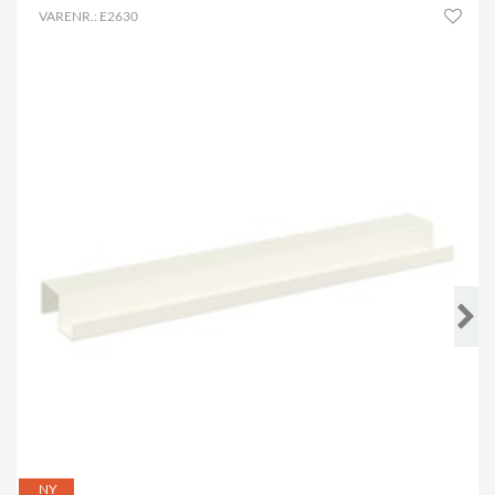
VARENR.: E2630
NY