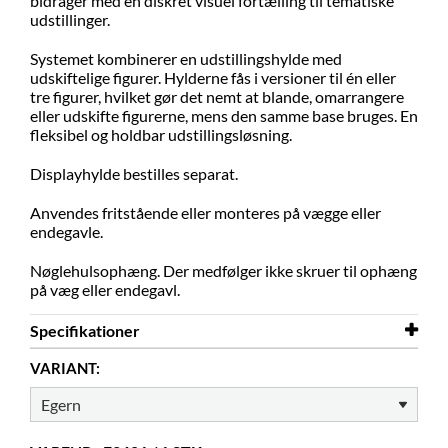
bidrager med en diskret visuel fortælling til tematiske
udstillinger.
Systemet kombinerer en udstillingshylde med
udskiftelige figurer. Hylderne fås i versioner til én eller
tre figurer, hvilket gør det nemt at blande, omarrangere
eller udskifte figurerne, mens den samme base bruges. En
fleksibel og holdbar udstillingsløsning.
Displayhylde bestilles separat.
Anvendes fritstående eller monteres på vægge eller
endegavle.
Nøglehulsophæng. Der medfølger ikke skruer til ophæng
på væg eller endegavl.
Specifikationer
VARIANT:
Bredde
167 mm
Højde
246 mm
Materiale
pulverlakeret stål