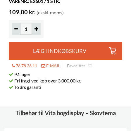
VARENR.: E2601 / 1 STK.
Farver på materialer
RAL 2010 (06)
109,00 kr.
(ekskl. moms)
LÆG I INDKØBSKURV
76 78 26 11
E-MAIL
Favoritter
På lager
Fri fragt ved køb over 3.000,00 kr.
To års garanti
Tilbehør til Vita bogdisplay – Skovtema