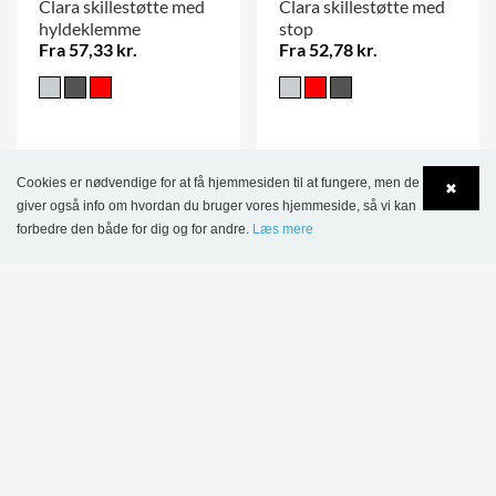
Clara skillestøtte med
Clara skillestøtte med
hyldeklemme
stop
Fra 57,33 kr.
Fra 52,78 kr.
Cookies er nødvendige for at få hjemmesiden til at fungere, men de
✖
DETTE PRODUKT VISES I FØLGENDE
giver også info om hvordan du bruger vores hjemmeside, så vi kan
forbedre den både for dig og for andre.
Læs mere
REFERENCER
Language
Login