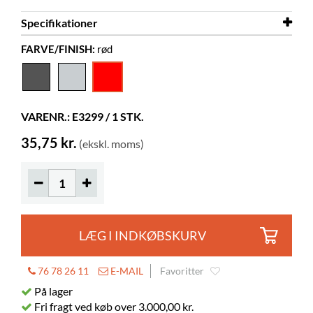
Specifikationer
FARVE/FINISH:
rød
Farve
rød
Materiale
PP
VARENR.: E3299 / 1 STK.
35,75 kr.
(ekskl. moms)
LÆG I INDKØBSKURV
76 78 26 11
E-MAIL
Favoritter
På lager
Fri fragt ved køb over 3.000,00 kr.