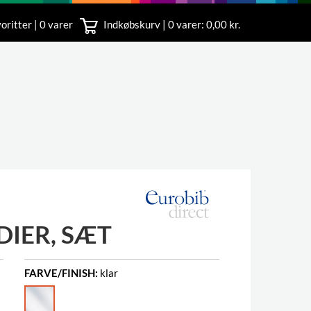
oritter | 0 varer
Indkøbskurv |
0
varer: 0,00 kr.
rvice
 11
DIER, SÆT
FARVE/FINISH:
klar