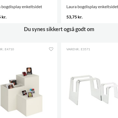
 bogdisplay enkeltsidet
Laura bogdisplay enkeltside
 kr.
53,75 kr.
Du synes sikkert også godt om
R.: E4710
VARENR.: E3571