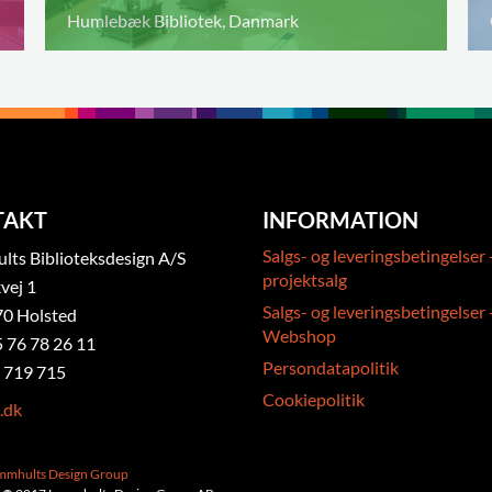
Humlebæk Bibliotek, Danmark
TAKT
INFORMATION
Salgs- og leveringsbetingelser 
ts Biblioteksdesign A/S
projektsalg
vej 1
Salgs- og leveringsbetingelser 
0 Holsted
Webshop
5 76 78 26 11
Persondatapolitik
 719 715
Cookiepolitik
.dk
ammhults Design Group