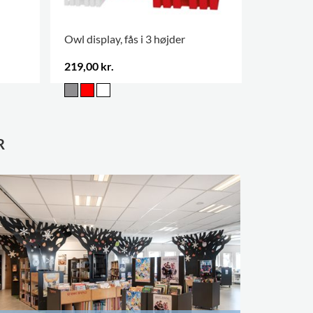
Owl display, fås i 3 højder
Mediehold
219,00 kr.
1.148,00 
FLERE VAR
R