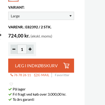
VARIANT:
VARENR.: E82392 / 2 STK.
724,00 kr.
(ekskl. moms)
LÆG I INDKØBSKURV
76 78 26 11
E-MAIL
Favoritter
På lager
Fri fragt ved køb over 3.000,00 kr.
To års garanti