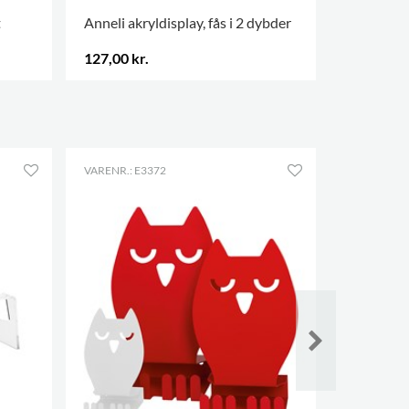
t
Anneli akryldisplay, fås i 2 dybder
Linnéa akr
127,00 kr.
71,50 kr.
FLERE VARIANTER
.
FLERE VAR
VARENR.: E3372
VARENR.: E