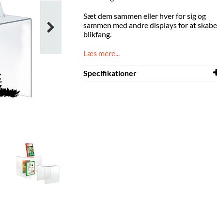
Sæt dem sammen eller hver for sig og
sammen med andre displays for at skabe
blikfang.
Læs mere...
Specifikationer
Farve
klar
Materiale
gennemsigtig akryl, PMMA
Andet
Sæt 2 stk.
270 x 300 x 270 mm
300 x 300 x 300 mm