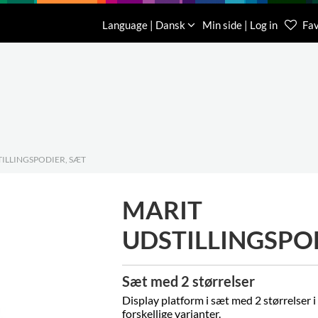
Download
Om os
Kontakt os
Language | Dansk
Min side | Log in
Fav
Kundese
76 78 26
ILLINGSPODIER, SÆT
MARIT
UDSTILLINGSPO
Sæt med 2 størrelser
Display platform i sæt med 2 størrelser i
forskellige varianter.