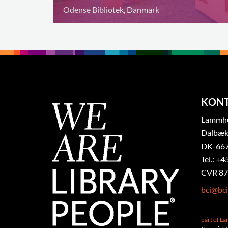
Odense Bibliotek, Danmark
KON
Lammhul
Dalbæk
DK-667
Tel.: +4
CVR 87
bci@bci
part of L