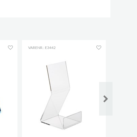
VARENR.: E3442
VARENR.: E