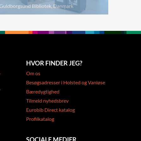
Guldborgsund Bibliotek, Danmark
HVOR FINDER JEG?
-
Om os
Besøgsadresser i Holsted og Vanløse
-
Bæredygtighed
Tilmeld nyhedsbrev
Eurobib Direct katalog
Profilkatalog
SOCIALE MEDIER