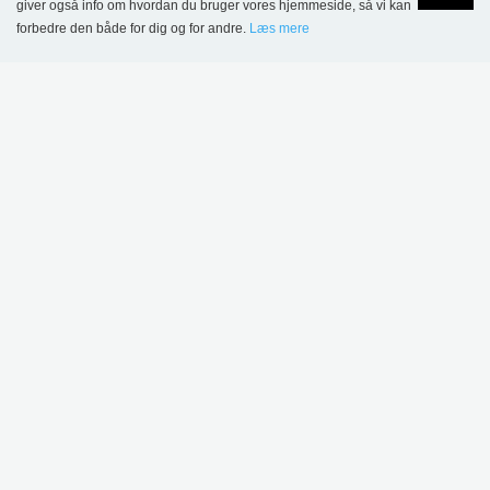
giver også info om hvordan du bruger vores hjemmeside, så vi kan
164,00 kr.
forbedre den både for dig og for andre.
Læs mere
Language
Login
.
DETTE PRODUKT VISES I FØLGENDE
REFERENCER