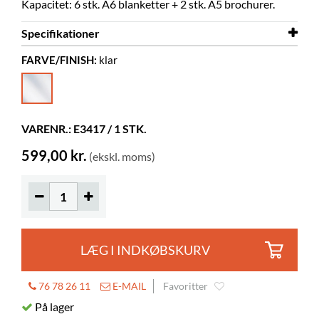
Kapacitet: 6 stk. A6 blanketter + 2 stk. A5 brochurer.
Specifikationer
FARVE/FINISH:
klar
Bredde
327 mm
Dybde
175 mm
Højde
264 mm
VARENR.: E3417 / 1 STK.
Farve
klar
599,00 kr.
(ekskl. moms)
Materiale
gennemsigtig akryl, PMMA
Skal samles
ja
Andet
Displaydybde: 4 x 34 mm
LÆG I INDKØBSKURV
76 78 26 11
E-MAIL
Favoritter
På lager